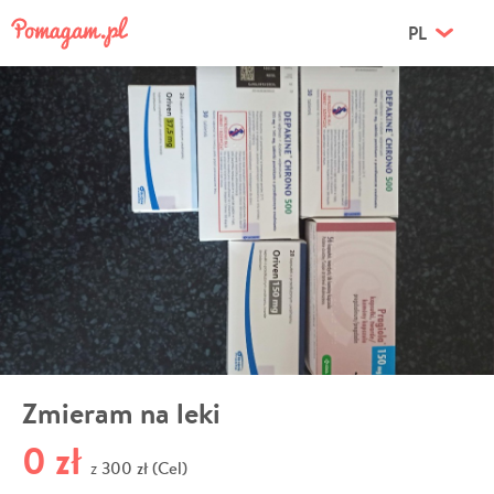
PL
Zmieram na leki
0 zł
300 zł (Cel)
z