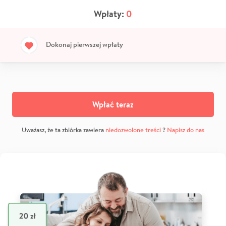
Wpłaty:
0
Dokonaj pierwszej wpłaty
Wpłać teraz
Uważasz, że ta zbiórka zawiera
niedozwolone treści
?
Napisz do nas