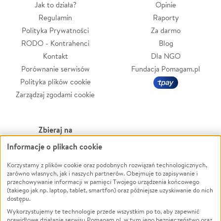
Jak to działa?
Opinie
Regulamin
Raporty
Polityka Prywatności
Za darmo
RODO - Kontrahenci
Blog
Kontakt
Dla NGO
Porównanie serwisów
Fundacja Pomagam.pl
Polityka plików cookie
Zarządzaj zgodami cookie
Zbieraj na
Informacje o plikach cookie
Leczenie
LGBTQ+
Zwierzęta
Powódź
Korzystamy z plików cookie oraz podobnych rozwiązań technologicznych,
zarówno własnych, jak i naszych partnerów. Obejmuje to zapisywanie i
Pożar
Wichura
przechowywanie informacji w pamięci Twojego urządzenia końcowego
(takiego jak np. laptop, tablet, smartfon) oraz późniejsze uzyskiwanie do nich
Ukraina
NGO
dostępu.
Sport
Religia
Wykorzystujemy te technologie przede wszystkim po to, aby zapewnić
Pomoc Finansowa
Edukacja
prawidłowe działanie serwisu Pomagam.pl, w tym jego bezpieczeństwo oraz