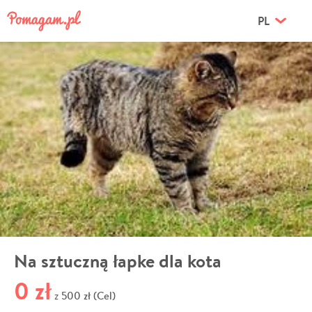
PL
Na sztuczną łapke dla kota
0 zł
500 zł (Cel)
z