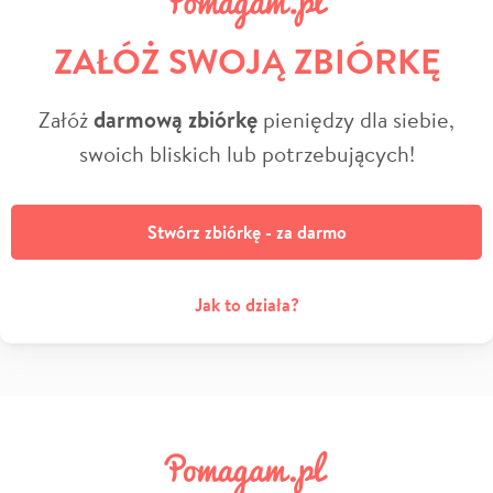
ZAŁÓŻ SWOJĄ ZBIÓRKĘ
Załóż
darmową zbiórkę
pieniędzy dla siebie,
swoich bliskich lub potrzebujących!
Stwórz zbiórkę - za darmo
Jak to działa?