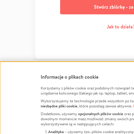
Stwórz zbiórkę - z
Jak to działa
Informacje o plikach cookie
Korzystamy z plików cookie oraz podobnych rozwiązań t
Infor
urządzenia końcowego (takiego jak np. laptop, tablet, sm
Wykorzystujemy te technologie przede wszystkim po to,
Jak to 
niezbędne pliki cookie
, które pozostają zawsze aktywne.
Facebook
Twitter
Instagram
Regula
opcjonalnych plików cookie
Dodatkowo, używamy
oraz p
dowolnym momencie masz możliwość zmiany swoich prefere
Polity
LinkedIn
TikTok
Youtube
wykorzystywane są w następujących celach:
RODO -
Analityka
– używamy tzw. plików cookie analityczny