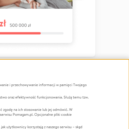
ywanie i przechowywanie informacji w pamięci Twojego
a
stwo oraz efektywność funkcjonowania. Służą temu tzw.
LGBTQ+
Powódź
ć zgodę na ich stosowanie lub jej odmówić. W
 serwisu Pomagam.pl. Opcjonalne pliki cookie
Wichura
NGO
ak użytkownicy korzystają z naszego serwisu – skąd