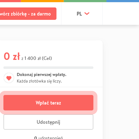
wórz zbiórkę - za darmo
PL
0 zł
1 400 zł (Cel)
z
Dokonaj pierwszej wpłaty.
Każda złotówka się liczy.
Wpłać teraz
Udostępnij
0
udostępnień