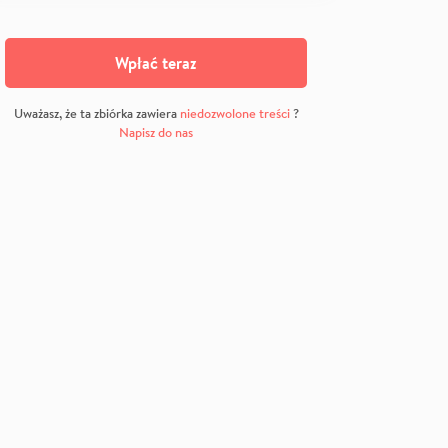
Wpłać teraz
Uważasz, że ta zbiórka zawiera
niedozwolone treści
?
Napisz do nas