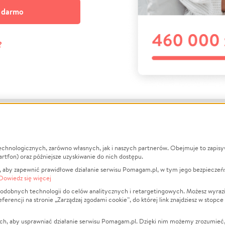
a darmo
?
echnologicznych, zarówno własnych, jak i naszych partnerów. Obejmuje to zapis
macje
O nas
Zbieraj n
artfon) oraz późniejsze uzyskiwanie do nich dostępu.
 aby zapewnić prawidłowe działanie serwisu Pomagam.pl, w tym jego bezpieczeń
działa?
Opinie
Leczenie
Dowiedz się więcej
min
Raporty
Zwierzęta
odobnych technologii do celów analitycznych i retargetingowych. Możesz wyrazi
ncji na stronie „Zarządzaj zgodami cookie”, do której link znajdziesz w stopce
ka Prywatności
Za darmo
Pożar
 Kontrahenci
Blog
Ukraina
ch, aby usprawniać działanie serwisu Pomagam.pl. Dzięki nim możemy zrozumieć, j