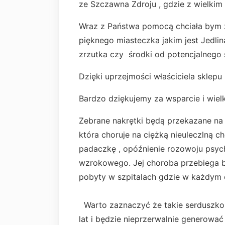
ze Szczawna Zdroju , gdzie z wielkim
Wraz z Państwa pomocą chciała bym
pięknego miasteczka jakim jest Jedli
zrzutka czy środki od potencjalnego 
Dzięki uprzejmości właściciela sklep
Bardzo dziękujemy za wsparcie i wiel
Zebrane nakrętki będą przekazane na 
która choruje na ciężką nieuleczlną c
padaczkę , opóźnienie rozowoju psy
wzrokowego. Jej choroba przebiega ba
pobyty w szpitalach gdzie w każdym dn
Warto zaznaczyć że takie serduszko 
lat i będzie nieprzerwalnie generować 