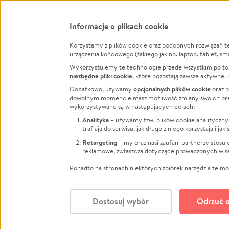
Informacje o plikach cookie
Korzystamy z plików cookie oraz podobnych rozwiązań t
Infor
urządzenia końcowego (takiego jak np. laptop, tablet, sm
Wykorzystujemy te technologie przede wszystkim po to,
Jak to 
niezbędne pliki cookie
, które pozostają zawsze aktywne.
Facebook
Twitter
Instagram
Regula
opcjonalnych plików cookie
Dodatkowo, używamy
oraz p
dowolnym momencie masz możliwość zmiany swoich prefere
Polity
LinkedIn
TikTok
Youtube
wykorzystywane są w następujących celach:
RODO -
Analityka
– używamy tzw. plików cookie analityczny
Kontak
trafiają do serwisu, jak długo z niego korzystają i j
Porówn
Retargeting
– my oraz nasi zaufani partnerzy stosu
reklamowe, zwłaszcza dotyczące prowadzonych w se
Polityk
Zarząd
Ponadto na stronach niektórych zbiórek narzędzia te mog
Dostosuj wybór
Odrzuć o
Polski
© CROWDING SP. Z O.O.