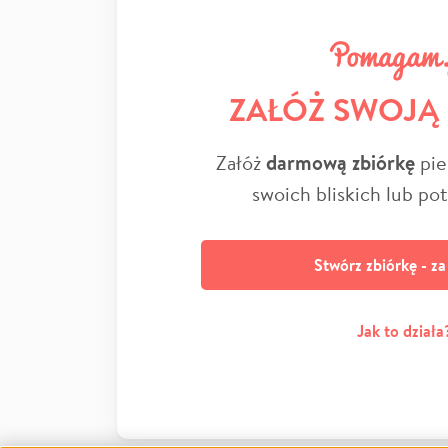
ZAŁÓŻ SWOJĄ
Załóż
darmową zbiórkę
pie
swoich bliskich lub po
Stwórz zbiórkę - z
Jak to działa