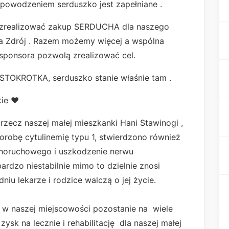
 powodzeniem serduszko jest zapełniane .
 zrealizować zakup SERDUCHA dla naszego
na Zdrój . Razem możemy więcej a wspólna
sponsora pozwolą zrealizować cel.
u STOKROTKA, serduszko stanie właśnie tam .
kie ❤
rzecz naszej małej mieszkanki Hani Stawinogi ,
horobę cytulinemię typu 1, stwierdzono również
choruchowego i uszkodzenie nerwu
rdzo niestabilnie mimo to dzielnie znosi
iu lekarze i rodzice walczą o jej życie.
w naszej miejscowości pozostanie na wiele
zysk na lecznie i rehabilitację dla naszej małej