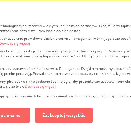
echnologicznych, zarówno własnych, jak i naszych partnerów. Obejmuje to zapis
macje
O nas
Zbieraj n
artfon) oraz późniejsze uzyskiwanie do nich dostępu.
 aby zapewnić prawidłowe działanie serwisu Pomagam.pl, w tym jego bezpieczeń
działa?
Opinie
Leczenie
Dowiedz się więcej
min
Raporty
Zwierzęta
odobnych technologii do celów analitycznych i retargetingowych. Możesz wyrazi
ncji na stronie „Zarządzaj zgodami cookie”, do której link znajdziesz w stopce
ka Prywatności
Za darmo
Pożar
 Kontrahenci
Blog
Ukraina
ch, aby usprawniać działanie serwisu Pomagam.pl. Dzięki nim możemy zrozumieć, j
t
Dla NGO
Sport
ak się po nim poruszają. Pozwala nam to na tworzenie statystyk oraz ich analizę, co w
anie serwisów
Fundacja Pomagam.pl
Pomoc Fi
jemy pliki cookie i inne podobne technologie, aby prezentować użytkownikom okr
rwisie zbiórek.
Dowiedz się więcej
a plików cookie
Projekty
zaj zgodami cookie
Pogrzeb
ą być uruchamiane także przez organizatora danej zbiórki, na potrzeby jego anali
Społeczno
Kultura
pcjonalne
Zaakceptuj wszystkie