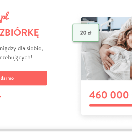
 ZBIÓRKĘ
niędzy dla siebie,
trzebujących!
a darmo
?