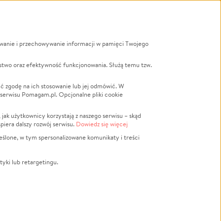
ywanie i przechowywanie informacji w pamięci Twojego
a
stwo oraz efektywność funkcjonowania. Służą temu tzw.
LGBTQ+
Powódź
ć zgodę na ich stosowanie lub jej odmówić. W
 serwisu Pomagam.pl. Opcjonalne pliki cookie
Wichura
NGO
ak użytkownicy korzystają z naszego serwisu – skąd
Religia
spiera dalszy rozwój serwisu.
Dowiedz się więcej
nansowa
Edukacja
eślone, w tym spersonalizowane komunikaty i treści
Podróż
Impreza
tyki lub retargetingu.
ść lokalna
Ochrona środowiska
Biznes