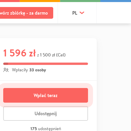
wórz zbiórkę - za darmo
PL
1 596 zł
1 500 zł (Cel)
z
33 osoby
Wpłaciły
Wpłać teraz
Udostępnij
175
udostępnień