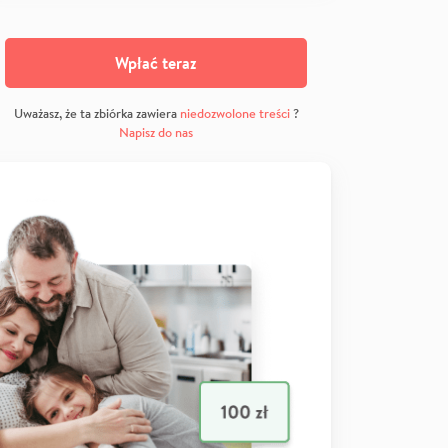
Wpłać teraz
Uważasz, że ta zbiórka zawiera
niedozwolone treści
?
Napisz do nas