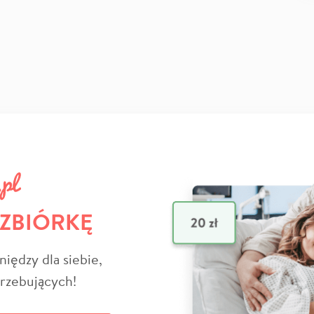
 ZBIÓRKĘ
niędzy dla siebie,
trzebujących!