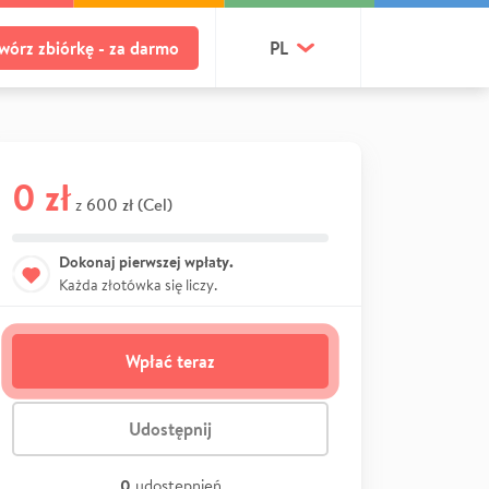
wórz zbiórkę - za darmo
PL
0 zł
600 zł (Cel)
z
Dokonaj pierwszej wpłaty.
Każda złotówka się liczy.
Wpłać teraz
Udostępnij
0
udostępnień