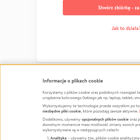
Stwórz zbiórkę - z
Jak to działa
Informacje o plikach cookie
Korzystamy z plików cookie oraz podobnych rozwiązań t
Infor
urządzenia końcowego (takiego jak np. laptop, tablet, sm
Wykorzystujemy te technologie przede wszystkim po to,
Jak to 
niezbędne pliki cookie
, które pozostają zawsze aktywne.
Facebook
Twitter
Instagram
Regula
opcjonalnych plików cookie
Dodatkowo, używamy
oraz p
dowolnym momencie masz możliwość zmiany swoich prefere
Polity
LinkedIn
TikTok
Youtube
wykorzystywane są w następujących celach:
RODO -
Analityka
– używamy tzw. plików cookie analityczny