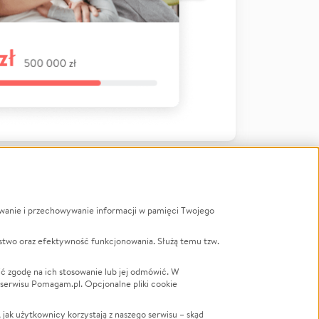
ywanie i przechowywanie informacji w pamięci Twojego
a
stwo oraz efektywność funkcjonowania. Służą temu tzw.
LGBTQ+
Powódź
ć zgodę na ich stosowanie lub jej odmówić. W
 serwisu Pomagam.pl. Opcjonalne pliki cookie
Wichura
NGO
ak użytkownicy korzystają z naszego serwisu – skąd