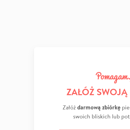
ZAŁÓŻ SWOJĄ
Załóż
darmową zbiórkę
pie
swoich bliskich lub po