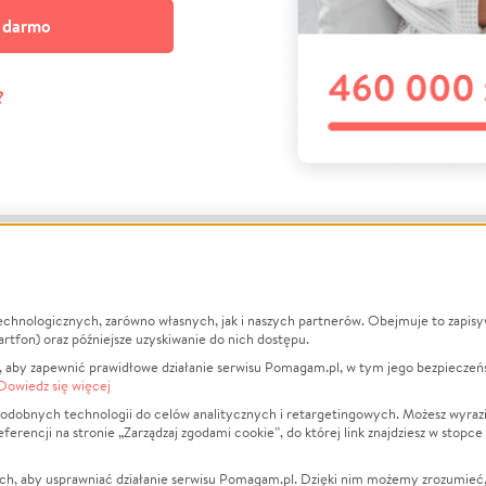
a darmo
?
echnologicznych, zarówno własnych, jak i naszych partnerów. Obejmuje to zapis
macje
O nas
Zbieraj n
artfon) oraz późniejsze uzyskiwanie do nich dostępu.
 aby zapewnić prawidłowe działanie serwisu Pomagam.pl, w tym jego bezpieczeń
działa?
Opinie
Leczenie
Dowiedz się więcej
min
Raporty
Zwierzęta
odobnych technologii do celów analitycznych i retargetingowych. Możesz wyrazi
ncji na stronie „Zarządzaj zgodami cookie”, do której link znajdziesz w stopce
ka Prywatności
Za darmo
Pożar
 Kontrahenci
Blog
Ukraina
ch, aby usprawniać działanie serwisu Pomagam.pl. Dzięki nim możemy zrozumieć, j