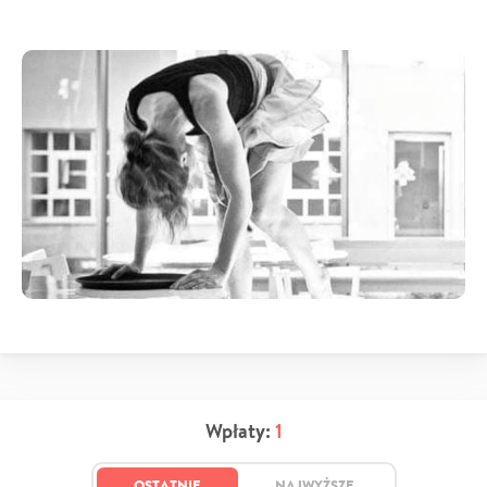
Wpłaty:
1
OSTATNIE
NAJWYŻSZE