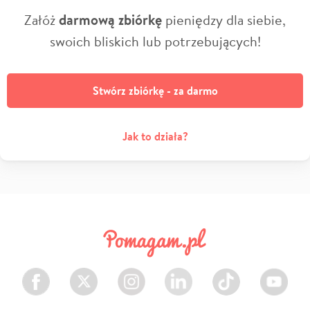
Załóż
darmową zbiórkę
pieniędzy dla siebie,
swoich bliskich lub potrzebujących!
Stwórz zbiórkę - za darmo
Jak to działa?
Facebook
Twitter
Instagram
LinkedIn
TikTok
Youtube