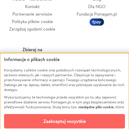
Kontakt
Dla NGO
Porównanie serwisów
Fundacja Pomagam.pl
Polityka plików cookie
Zarządzaj zgodami cookie
Zbieraj na
Informacje o plikach cookie
Leczenie
LGBTQ+
Zwierzęta
Powódź
Korzystamy z plików cookie oraz podobnych rozwiązań technologicznych,
zarówno własnych, jak i naszych partnerów. Obejmuje to zapisywanie i
Pożar
Wichura
przechowywanie informacji w pamięci Twojego urządzenia końcowego
(takiego jak np. laptop, tablet, smartfon) oraz późniejsze uzyskiwanie do nich
Ukraina
NGO
dostępu.
Sport
Religia
Wykorzystujemy te technologie przede wszystkim po to, aby zapewnić
Pomoc Finansowa
Edukacja
prawidłowe działanie serwisu Pomagam.pl, w tym jego bezpieczeństwo oraz
niezbędne pliki cookie
efektywność funkcjonowania. Służą temu tzw.
, które
Projekty
Podróż
pozostają zawsze aktywne.
Dowiedz się więcej
Pogrzeb
Impreza
opcjonalnych plików cookie
Dodatkowo, używamy
oraz podobnych
Zaakceptuj wszystkie
Społeczność lokalna
Ochrona środowiska
technologii do celów analitycznych i retargetingowych. Możesz wyrazić