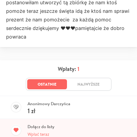
postanowiłam utworzyć tą zbiórkę że nam ktoś
pomoże teraz jeszcze święta idą że ktoś nam sprawi
prezent że nam pomożecie za każdą pomoc
serdecznie dziękujemy ♥️♥️♥️pamiętajcie że dobro
powraca
Wpłaty:
1
OSTATNIE
NAJWYŻSZE
Anonimowy Darczyńca
1
zł
Dołącz do listy
Wpłać teraz