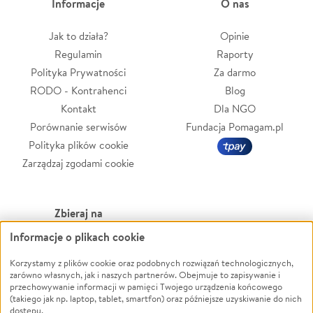
Informacje
O nas
Jak to działa?
Opinie
Regulamin
Raporty
Polityka Prywatności
Za darmo
RODO - Kontrahenci
Blog
Kontakt
Dla NGO
Porównanie serwisów
Fundacja Pomagam.pl
Polityka plików cookie
Zarządzaj zgodami cookie
Zbieraj na
Informacje o plikach cookie
Leczenie
LGBTQ+
Zwierzęta
Powódź
Korzystamy z plików cookie oraz podobnych rozwiązań technologicznych,
zarówno własnych, jak i naszych partnerów. Obejmuje to zapisywanie i
Pożar
Wichura
przechowywanie informacji w pamięci Twojego urządzenia końcowego
(takiego jak np. laptop, tablet, smartfon) oraz późniejsze uzyskiwanie do nich
Ukraina
NGO
dostępu.