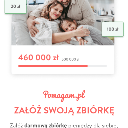
ZAŁÓŻ SWOJĄ ZBIÓRKĘ
Załóż
darmową zbiórkę
pieniędzy dla siebie,