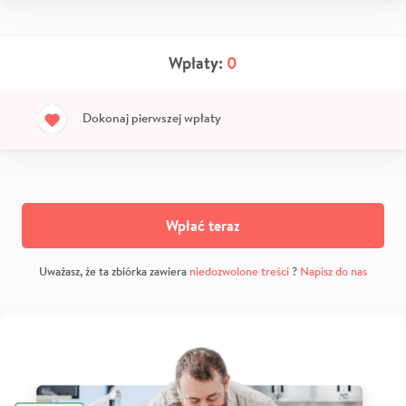
Wpłaty:
0
Dokonaj pierwszej wpłaty
Wpłać teraz
Uważasz, że ta zbiórka zawiera
niedozwolone treści
?
Napisz do nas