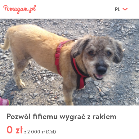
PL
Pozwól fifiemu wygrać z rakiem
0 zł
2 000 zł (Cel)
z