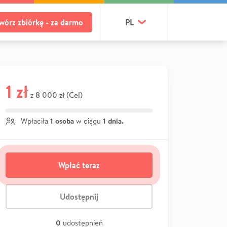
wórz zbiórkę - za darmo
PL
1 zł
8 000 zł (Cel)
z
1 osoba
1 dnia.
Wpłaciła
w ciągu
Wpłać teraz
Udostępnij
0
udostępnień