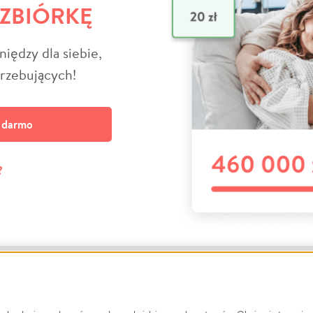
 ZBIÓRKĘ
niędzy dla siebie,
trzebujących!
a darmo
?