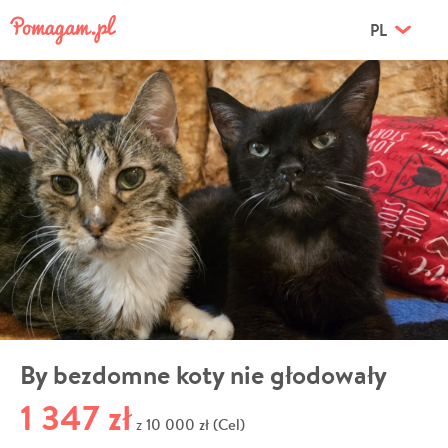
PL
By bezdomne koty nie głodowały
1 347 zł
10 000 zł (Cel)
z