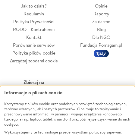
Jak to działa?
Opinie
Regulamin
Raporty
Polityka Prywatności
Za darmo
RODO - Kontrahenci
Blog
Kontakt
Dla NGO
Porównanie serwisów
Fundacja Pomagam.pl
Polityka plików cookie
Zarządzaj zgodami cookie
Zbieraj na
Informacje o plikach cookie
Leczenie
LGBTQ+
Zwierzęta
Powódź
Korzystamy z plików cookie oraz podobnych rozwiązań technologicznych,
zarówno własnych, jak i naszych partnerów. Obejmuje to zapisywanie i
Pożar
Wichura
przechowywanie informacji w pamięci Twojego urządzenia końcowego
(takiego jak np. laptop, tablet, smartfon) oraz późniejsze uzyskiwanie do nich
Ukraina
NGO
dostępu.
Sport
Religia
Wykorzystujemy te technologie przede wszystkim po to, aby zapewnić