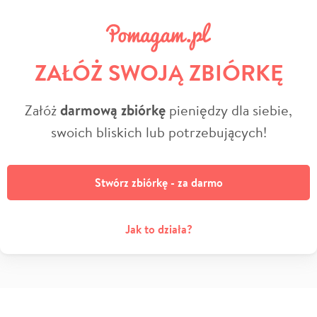
ZAŁÓŻ SWOJĄ ZBIÓRKĘ
Załóż
darmową zbiórkę
pieniędzy dla siebie,
swoich bliskich lub potrzebujących!
Stwórz zbiórkę - za darmo
Jak to działa?