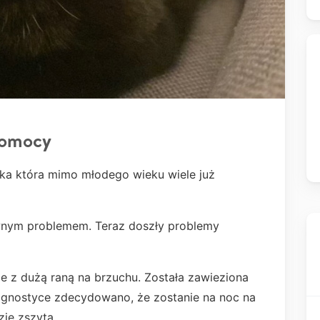
pomocy
otka która mimo młodego wieku wiele już
wnym problemem. Teraz doszły problemy
ie z dużą raną na brzuchu. Została zawieziona
agnostyce zdecydowano, że zostanie na noc na
zie zszyta.