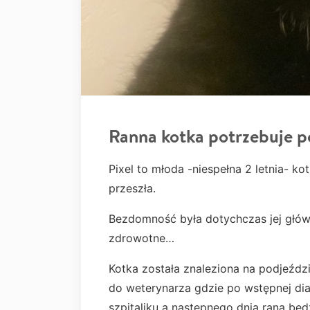
Ranna kotka potrzebuje 
Pixel to młoda -niespełna 2 letnia- k
przeszła.
Bezdomność była dotychczas jej głó
zdrowotne…
Kotka została znaleziona na podjeźdz
do weterynarza gdzie po wstępnej di
szpitaliku a następnego dnia rana będ