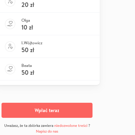
20
zł
Olga
10
zł
I.Wójtowicz
50
zł
Beata
50
zł
Wpłać teraz
Uważasz, że ta zbiórka zawiera
niedozwolone treści
?
Napisz do nas