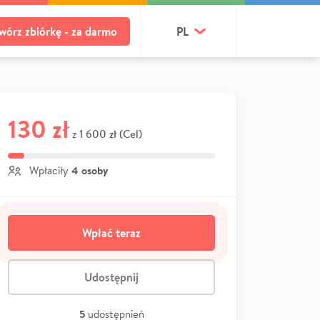
wórz zbiórkę - za darmo
PL
130 zł
1 600 zł (Cel)
z
4 osoby
Wpłaciły
Wpłać teraz
Udostępnij
5
udostępnień