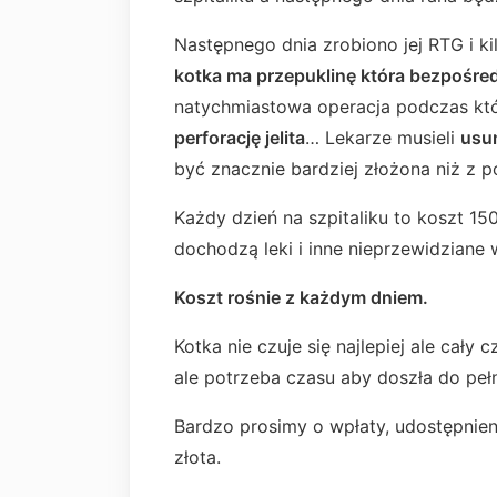
Następnego dnia zrobiono jej RTG i k
kotka ma przepuklinę która bezpośredn
natychmiastowa operacja podczas któr
perforację jelita
… Lekarze musieli
usun
być znacznie bardziej złożona niż z 
Każdy dzień na szpitaliku to koszt 150
dochodzą leki i inne nieprzewidziane 
Koszt rośnie z każdym dniem.
Kotka nie czuje się najlepiej ale cały 
ale potrzeba czasu aby doszła do pełn
Bardzo prosimy o wpłaty, udostępnien
złota.