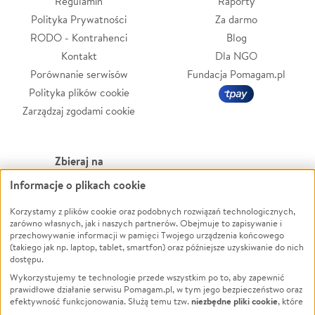
Regulamin
Raporty
Polityka Prywatności
Za darmo
RODO - Kontrahenci
Blog
Kontakt
Dla NGO
Porównanie serwisów
Fundacja Pomagam.pl
Polityka plików cookie
Zarządzaj zgodami cookie
Zbieraj na
Informacje o plikach cookie
Leczenie
LGBTQ+
Zwierzęta
Powódź
Korzystamy z plików cookie oraz podobnych rozwiązań technologicznych,
zarówno własnych, jak i naszych partnerów. Obejmuje to zapisywanie i
Pożar
Wichura
przechowywanie informacji w pamięci Twojego urządzenia końcowego
(takiego jak np. laptop, tablet, smartfon) oraz późniejsze uzyskiwanie do nich
Ukraina
NGO
dostępu.
Sport
Religia
Wykorzystujemy te technologie przede wszystkim po to, aby zapewnić
Pomoc Finansowa
Edukacja
prawidłowe działanie serwisu Pomagam.pl, w tym jego bezpieczeństwo oraz
niezbędne pliki cookie
efektywność funkcjonowania. Służą temu tzw.
, które
Projekty
Podróż
pozostają zawsze aktywne.
Dowiedz się więcej