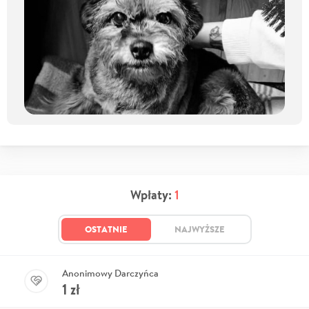
Wpłaty:
1
OSTATNIE
NAJWYŻSZE
Anonimowy Darczyńca
1
zł