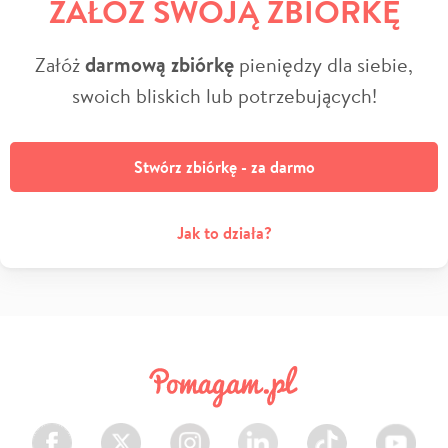
ZAŁÓŻ SWOJĄ ZBIÓRKĘ
Załóż
darmową zbiórkę
pieniędzy dla siebie,
swoich bliskich lub potrzebujących!
Stwórz zbiórkę - za darmo
Jak to działa?
Facebook
Twitter
Instagram
LinkedIn
TikTok
Youtube