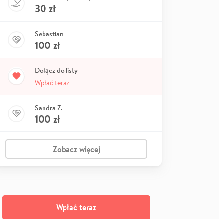
30
zł
Sebastian
100
zł
Dołącz do listy
Wpłać teraz
Sandra Z.
100
zł
Zobacz więcej
Wpłać teraz