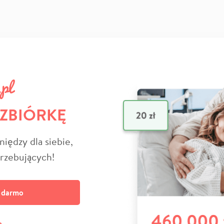
 ZBIÓRKĘ
niędzy dla siebie,
trzebujących!
a darmo