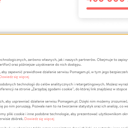
?
echnologicznych, zarówno własnych, jak i naszych partnerów. Obejmuje to zapis
macje
O nas
Zbieraj n
artfon) oraz późniejsze uzyskiwanie do nich dostępu.
 aby zapewnić prawidłowe działanie serwisu Pomagam.pl, w tym jego bezpieczeń
działa?
Opinie
Leczenie
Dowiedz się więcej
min
Raporty
Zwierzęta
odobnych technologii do celów analitycznych i retargetingowych. Możesz wyrazi
ncji na stronie „Zarządzaj zgodami cookie”, do której link znajdziesz w stopce
ka Prywatności
Za darmo
Pożar
 Kontrahenci
Blog
Ukraina
ch, aby usprawniać działanie serwisu Pomagam.pl. Dzięki nim możemy zrozumieć, j
t
Dla NGO
Sport
ak się po nim poruszają. Pozwala nam to na tworzenie statystyk oraz ich analizę, co w
anie serwisów
Fundacja Pomagam.pl
Pomoc Fi
jemy pliki cookie i inne podobne technologie, aby prezentować użytkownikom okr
rwisie zbiórek.
Dowiedz się więcej
a plików cookie
Projekty
zaj zgodami cookie
Pogrzeb