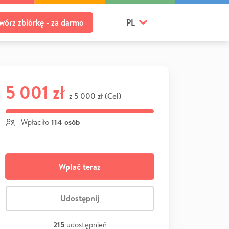
wórz zbiórkę - za darmo
PL
5 001 zł
5 000 zł (Cel)
z
114 osób
Wpłaciło
Wpłać teraz
Udostępnij
215
udostępnień