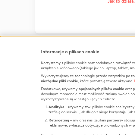
Jak to działa
Informacje o plikach cookie
Korzystamy z plików cookie oraz podobnych rozwiązań t
Infor
urządzenia końcowego (takiego jak np. laptop, tablet, sm
Wykorzystujemy te technologie przede wszystkim po to,
Jak to 
niezbędne pliki cookie
, które pozostają zawsze aktywne.
Facebook
Twitter
Instagram
Regula
opcjonalnych plików cookie
Dodatkowo, używamy
oraz p
dowolnym momencie masz możliwość zmiany swoich prefere
Polity
LinkedIn
TikTok
Youtube
wykorzystywane są w następujących celach:
RODO -
Analityka
– używamy tzw. plików cookie analityczny
Kontak
trafiają do serwisu, jak długo z niego korzystają i j
Porówn
Retargeting
– my oraz nasi zaufani partnerzy stosu
reklamowe, zwłaszcza dotyczące prowadzonych w se
Polityk
Zarząd