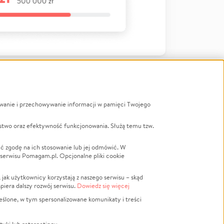
ywanie i przechowywanie informacji w pamięci Twojego
a
stwo oraz efektywność funkcjonowania. Służą temu tzw.
LGBTQ+
Powódź
ć zgodę na ich stosowanie lub jej odmówić. W
 serwisu Pomagam.pl. Opcjonalne pliki cookie
Wichura
NGO
ak użytkownicy korzystają z naszego serwisu – skąd
Religia
spiera dalszy rozwój serwisu.
Dowiedz się więcej
nansowa
Edukacja
eślone, w tym spersonalizowane komunikaty i treści
Podróż
Impreza