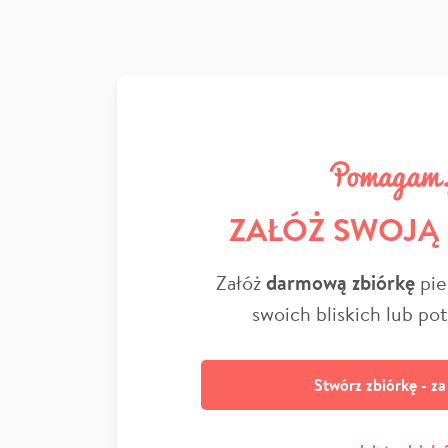
ZAŁÓŻ SWOJĄ
Załóż
darmową zbiórkę
pie
swoich bliskich lub po
Stwórz zbiórkę - z