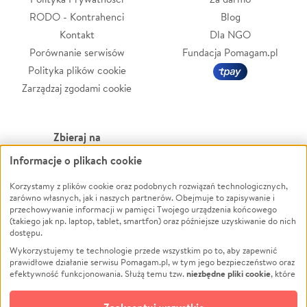
RODO - Kontrahenci
Blog
Kontakt
Dla NGO
Porównanie serwisów
Fundacja Pomagam.pl
Polityka plików cookie
Zarządzaj zgodami cookie
Zbieraj na
Informacje o plikach cookie
Leczenie
LGBTQ+
Zwierzęta
Powódź
Korzystamy z plików cookie oraz podobnych rozwiązań technologicznych,
zarówno własnych, jak i naszych partnerów. Obejmuje to zapisywanie i
Pożar
Wichura
przechowywanie informacji w pamięci Twojego urządzenia końcowego
(takiego jak np. laptop, tablet, smartfon) oraz późniejsze uzyskiwanie do nich
Ukraina
NGO
dostępu.
Sport
Religia
Wykorzystujemy te technologie przede wszystkim po to, aby zapewnić
Pomoc Finansowa
Edukacja
prawidłowe działanie serwisu Pomagam.pl, w tym jego bezpieczeństwo oraz
niezbędne pliki cookie
efektywność funkcjonowania. Służą temu tzw.
, które
Projekty
Podróż
pozostają zawsze aktywne.
Dowiedz się więcej
Pogrzeb
Impreza
opcjonalnych plików cookie
Dodatkowo, używamy
oraz podobnych