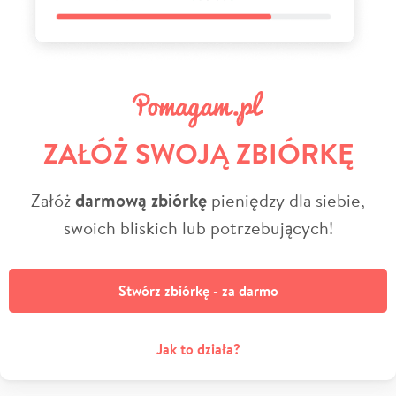
ZAŁÓŻ SWOJĄ ZBIÓRKĘ
Załóż
darmową zbiórkę
pieniędzy dla siebie,
swoich bliskich lub potrzebujących!
Stwórz zbiórkę - za darmo
Jak to działa?