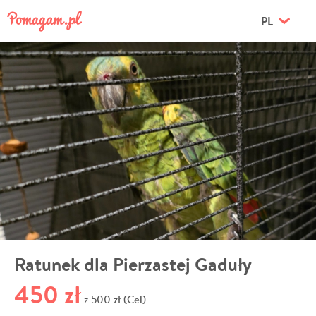
PL
Ratunek dla Pierzastej Gaduły
450 zł
500 zł (Cel)
z