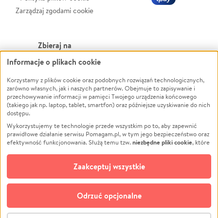
Zarządzaj zgodami cookie
Zbieraj na
Informacje o plikach cookie
Leczenie
LGBTQ+
Zwierzęta
Powódź
Korzystamy z plików cookie oraz podobnych rozwiązań technologicznych,
zarówno własnych, jak i naszych partnerów. Obejmuje to zapisywanie i
Pożar
Wichura
przechowywanie informacji w pamięci Twojego urządzenia końcowego
(takiego jak np. laptop, tablet, smartfon) oraz późniejsze uzyskiwanie do nich
Ukraina
NGO
dostępu.
Sport
Religia
Wykorzystujemy te technologie przede wszystkim po to, aby zapewnić
Pomoc Finansowa
Edukacja
prawidłowe działanie serwisu Pomagam.pl, w tym jego bezpieczeństwo oraz
niezbędne pliki cookie
efektywność funkcjonowania. Służą temu tzw.
, które
Projekty
Podróż
pozostają zawsze aktywne.
Dowiedz się więcej
Pogrzeb
Impreza
opcjonalnych plików cookie
Dodatkowo, używamy
oraz podobnych
Zaakceptuj wszystkie
Społeczność lokalna
Ochrona środowiska
technologii do celów analitycznych i retargetingowych. Możesz wyrazić
zgodę na ich stosowanie lub jej odmówić. W dowolnym momencie masz
Kultura
Biznes
możliwość zmiany swoich preferencji na stronie „Zarządzaj zgodami cookie”,
Odrzuć opcjonalne
Polski
do której link znajdziesz w stopce serwisu Pomagam.pl. Opcjonalne pliki
cookie wykorzystywane są w następujących celach:
© CROWDING SP. Z O.O.
Analityka
– używamy tzw. plików cookie analitycznych, aby usprawniać