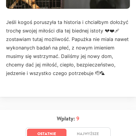
Jeśli kogoś poruszyła ta historia i chciałbym dołożyć
trochę swojej miłości dla tej biednej istoty 💔❤️‍🩹
zostawiam tutaj możliwość. Papużka nie miala nawet
wykonanych badań na płeć, z nowym imieniem
musimy się wstrzymać. Daliśmy jej nowy dom,
chcemy dać jej miłość, ciepło, bezpieczeństwo,
jedzenie i wszystko czego potrzebuje 🫡🦜
Wpłaty:
9
OSTATNIE
NAJWYŻSZE