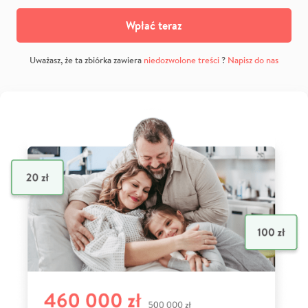
Wpłać teraz
Uważasz, że ta zbiórka zawiera
niedozwolone treści
?
Napisz do nas