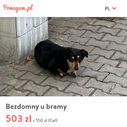
PL
Bezdomny u bramy
503 zł
550 zł (Cel)
z