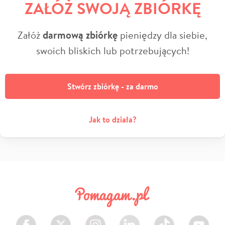
ZAŁÓŻ SWOJĄ ZBIÓRKĘ
Załóż
darmową zbiórkę
pieniędzy dla siebie,
swoich bliskich lub potrzebujących!
Stwórz zbiórkę - za darmo
Jak to działa?
Facebook
Twitter
Instagram
LinkedIn
TikTok
Youtube