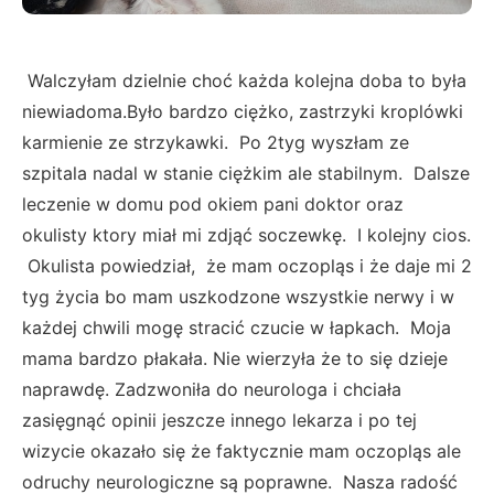
Walczyłam dzielnie choć każda kolejna doba to była
niewiadoma.Było bardzo ciężko, zastrzyki kroplówki
karmienie ze strzykawki. Po 2tyg wyszłam ze
szpitala nadal w stanie ciężkim ale stabilnym. Dalsze
leczenie w domu pod okiem pani doktor oraz
okulisty ktory miał mi zdjąć soczewkę. I kolejny cios.
Okulista powiedział, że mam oczopląs i że daje mi 2
tyg życia bo mam uszkodzone wszystkie nerwy i w
każdej chwili mogę stracić czucie w łapkach. Moja
mama bardzo płakała. Nie wierzyła że to się dzieje
naprawdę. Zadzwoniła do neurologa i chciała
zasięgnąć opinii jeszcze innego lekarza i po tej
wizycie okazało się że faktycznie mam oczopląs ale
odruchy neurologiczne są poprawne. Nasza radość