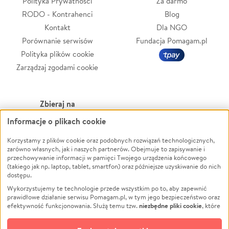
Polityka Prywatności
Za darmo
RODO - Kontrahenci
Blog
Kontakt
Dla NGO
Porównanie serwisów
Fundacja Pomagam.pl
Polityka plików cookie
Zarządzaj zgodami cookie
Zbieraj na
Informacje o plikach cookie
Leczenie
LGBTQ+
Korzystamy z plików cookie oraz podobnych rozwiązań technologicznych,
Zwierzęta
Powódź
zarówno własnych, jak i naszych partnerów. Obejmuje to zapisywanie i
Pożar
Wichura
przechowywanie informacji w pamięci Twojego urządzenia końcowego
(takiego jak np. laptop, tablet, smartfon) oraz późniejsze uzyskiwanie do nich
Ukraina
NGO
dostępu.
Sport
Religia
Wykorzystujemy te technologie przede wszystkim po to, aby zapewnić
Pomoc Finansowa
Edukacja
prawidłowe działanie serwisu Pomagam.pl, w tym jego bezpieczeństwo oraz
niezbędne pliki cookie
efektywność funkcjonowania. Służą temu tzw.
, które
Projekty
Podróż
pozostają zawsze aktywne.
Dowiedz się więcej
Pogrzeb
Impreza
opcjonalnych plików cookie
Dodatkowo, używamy
oraz podobnych