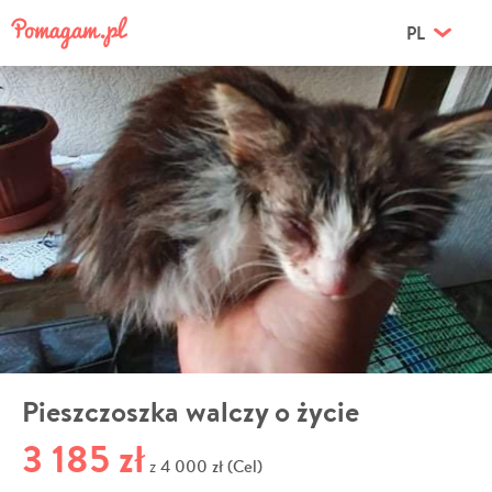
PL
Pieszczoszka walczy o życie
3 185 zł
4 000 zł (Cel)
z