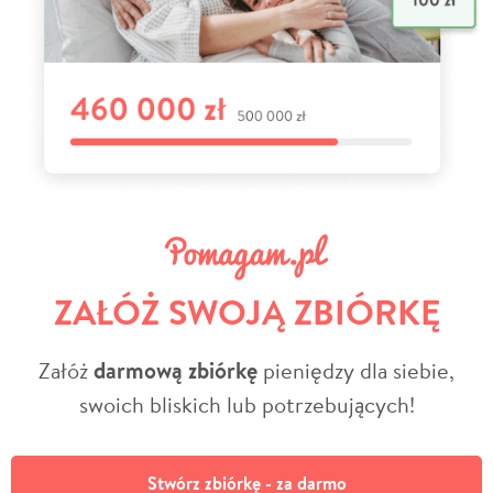
ZAŁÓŻ SWOJĄ ZBIÓRKĘ
Załóż
darmową zbiórkę
pieniędzy dla siebie,
swoich bliskich lub potrzebujących!
Stwórz zbiórkę - za darmo