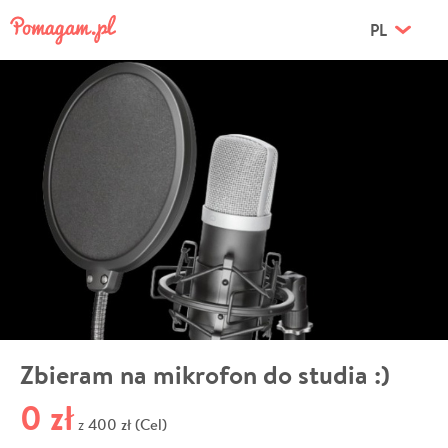
PL
Zbieram na mikrofon do studia :)
0 zł
400 zł (Cel)
z