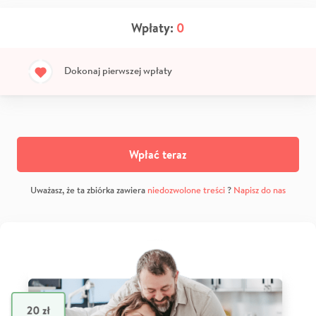
Wpłaty:
0
Dokonaj pierwszej wpłaty
Wpłać teraz
Uważasz, że ta zbiórka zawiera
niedozwolone treści
?
Napisz do nas