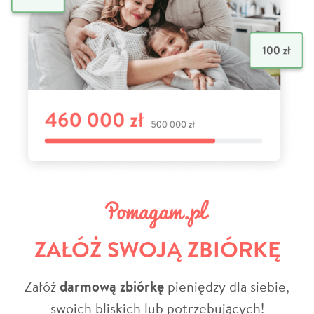
ZAŁÓŻ SWOJĄ ZBIÓRKĘ
Załóż
darmową zbiórkę
pieniędzy dla siebie,
swoich bliskich lub potrzebujących!