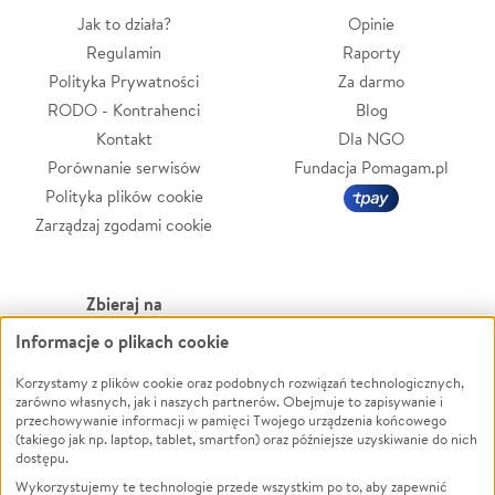
Jak to działa?
Opinie
Regulamin
Raporty
Polityka Prywatności
Za darmo
RODO - Kontrahenci
Blog
Kontakt
Dla NGO
Porównanie serwisów
Fundacja Pomagam.pl
Polityka plików cookie
Zarządzaj zgodami cookie
Zbieraj na
Informacje o plikach cookie
Leczenie
LGBTQ+
Zwierzęta
Powódź
Korzystamy z plików cookie oraz podobnych rozwiązań technologicznych,
zarówno własnych, jak i naszych partnerów. Obejmuje to zapisywanie i
Pożar
Wichura
przechowywanie informacji w pamięci Twojego urządzenia końcowego
(takiego jak np. laptop, tablet, smartfon) oraz późniejsze uzyskiwanie do nich
Ukraina
NGO
dostępu.
Sport
Religia
Wykorzystujemy te technologie przede wszystkim po to, aby zapewnić