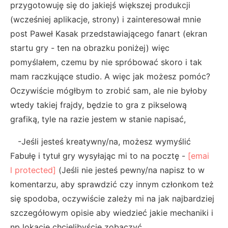
przygotowuję się do jakiejś większej produkcji
(wcześniej aplikacje, strony) i zainteresował mnie
post Paweł Kasak przedstawiającego fanart (ekran
startu gry - ten na obrazku poniżej) więc
pomyślałem, czemu by nie spróbować skoro i tak
mam raczkujące studio. A więc jak możesz pomóc?
Oczywiście mógłbym to zrobić sam, ale nie byłoby
wtedy takiej frajdy, będzie to gra z pikselową
grafiką, tyle na razie jestem w stanie napisać,
-Jeśli jesteś kreatywny/na, możesz wymyślić
Fabułę i tytuł gry wysyłając mi to na pocztę -
[emai
l protected]
(Jeśli nie jesteś pewny/na napisz to w
komentarzu, aby sprawdzić czy innym członkom też
się spodoba, oczywiście zależy mi na jak najbardziej
szczegółowym opisie aby wiedzieć jakie mechaniki i
np lokacje chcielibyście zobaczyć.