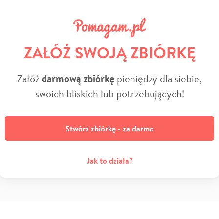
ZAŁÓŻ SWOJĄ ZBIÓRKĘ
Załóż
darmową zbiórkę
pieniędzy dla siebie,
swoich bliskich lub potrzebujących!
Stwórz zbiórkę - za darmo
Jak to działa?