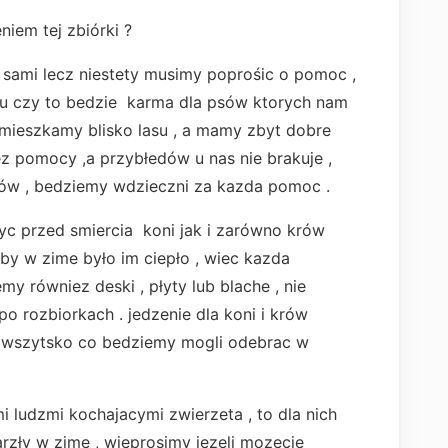
niem tej zbiórki ?
 sami lecz niestety musimy poprośic o pomoc ,
 czy to bedzie karma dla psów ktorych nam
mieszkamy blisko lasu , a mamy zbyt dobre
z pomocy ,a przybłedów u nas nie brakuje ,
ków , bedziemy wdzieczni za kazda pomoc .
yc przed smiercia koni jak i zarówno krów
by w zime było im ciepło , wiec kazda
my równiez deski , płyty lub blache , nie
o rozbiorkach . jedzenie dla koni i krów
a wszytsko co bedziemy mogli odebrac w
ludzmi kochajacymi zwierzeta , to dla nich
zły w zime , wieprosimy jezeli mozecie