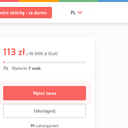
wórz zbiórkę - za darmo
PL
113 zł
10 000 zł (Cel)
z
7 osób
Wpłaciło
Wpłać teraz
Udostępnij
91
udostępnień