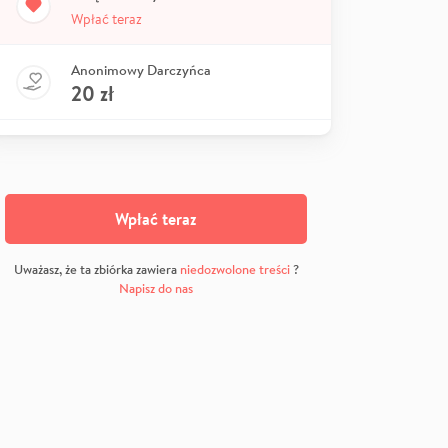
Wpłać teraz
Anonimowy Darczyńca
20
zł
Wpłać teraz
Uważasz, że ta zbiórka zawiera
niedozwolone treści
?
Napisz do nas