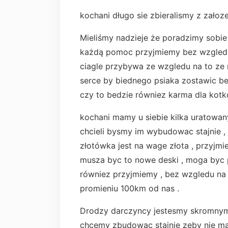
kochani długo sie zbieralismy z załoze
Mieliśmy nadzieje że poradzimy sobie
każdą pomoc przyjmiemy bez wzgledu
ciagle przybywa ze wzgledu na to ze 
serce by biednego psiaka zostawic be
czy to bedzie równiez karma dla kot
kochani mamy u siebie kilka uratowan
chcieli bysmy im wybudowac stajnie , 
złotówka jest na wage złota , przyjmie
musza byc to nowe deski , moga byc p
równiez przyjmiemy , bez wzgledu n
promieniu 100km od nas .
Drodzy darczyncy jestesmy skromnymi 
chcemy zbudowac stajnie zeby nie mar