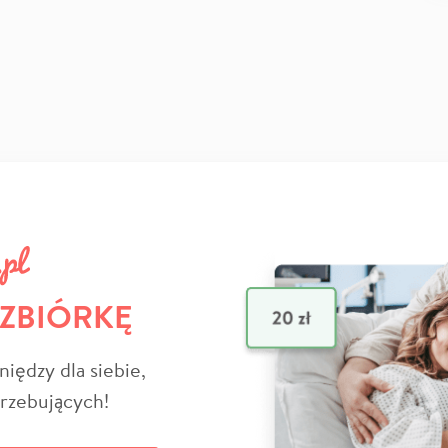
 ZBIÓRKĘ
niędzy dla siebie,
trzebujących!