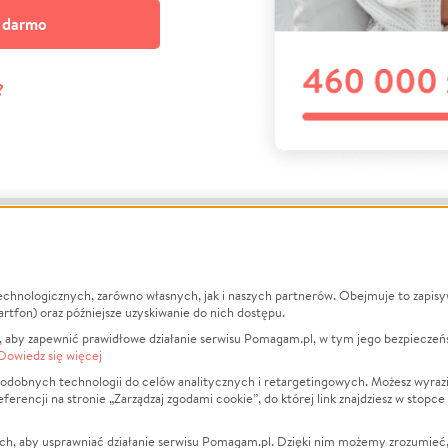
a darmo
?
echnologicznych, zarówno własnych, jak i naszych partnerów. Obejmuje to zapis
macje
O nas
Zbieraj n
artfon) oraz późniejsze uzyskiwanie do nich dostępu.
 aby zapewnić prawidłowe działanie serwisu Pomagam.pl, w tym jego bezpieczeń
działa?
Opinie
Leczenie
Dowiedz się więcej
min
Raporty
Zwierzęta
odobnych technologii do celów analitycznych i retargetingowych. Możesz wyrazi
ncji na stronie „Zarządzaj zgodami cookie”, do której link znajdziesz w stopce
ka Prywatności
Za darmo
Pożar
 Kontrahenci
Blog
Ukraina
ch, aby usprawniać działanie serwisu Pomagam.pl. Dzięki nim możemy zrozumieć, j