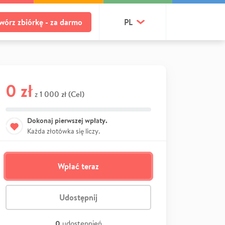
wórz zbiórkę - za darmo
PL
0 zł
1 000 zł (Cel)
z
Dokonaj pierwszej wpłaty.
Każda złotówka się liczy.
Wpłać teraz
Udostępnij
0
udostępnień