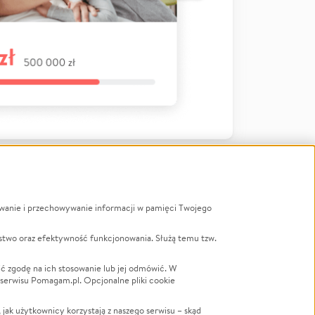
ywanie i przechowywanie informacji w pamięci Twojego
a
stwo oraz efektywność funkcjonowania. Służą temu tzw.
LGBTQ+
Powódź
ć zgodę na ich stosowanie lub jej odmówić. W
 serwisu Pomagam.pl. Opcjonalne pliki cookie
Wichura
NGO
ak użytkownicy korzystają z naszego serwisu – skąd