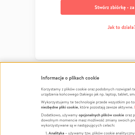
Stwórz zbiórkę - z
Jak to działa
Informacje o plikach cookie
Korzystamy z plików cookie oraz podobnych rozwiązań t
Infor
urządzenia końcowego (takiego jak np. laptop, tablet, sm
Wykorzystujemy te technologie przede wszystkim po to,
Jak to 
niezbędne pliki cookie
, które pozostają zawsze aktywne.
Facebook
Twitter
Instagram
Regula
opcjonalnych plików cookie
Dodatkowo, używamy
oraz p
dowolnym momencie masz możliwość zmiany swoich prefere
Polity
LinkedIn
TikTok
Youtube
wykorzystywane są w następujących celach:
RODO -
Analityka
– używamy tzw. plików cookie analityczny