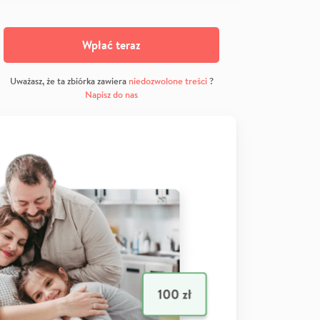
Wpłać teraz
Uważasz, że ta zbiórka zawiera
niedozwolone treści
?
Napisz do nas