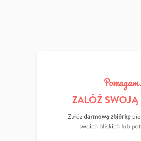
ZAŁÓŻ SWOJĄ
Załóż
darmową zbiórkę
pie
swoich bliskich lub po