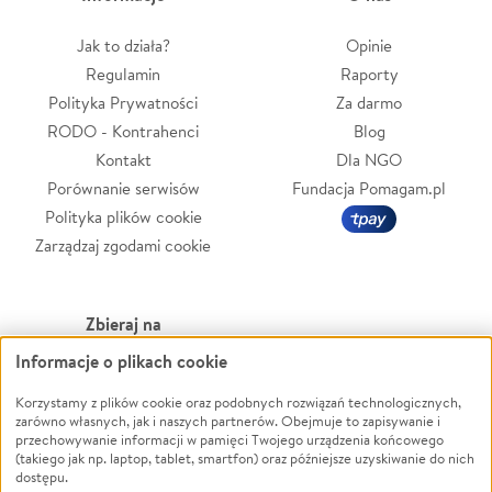
Jak to działa?
Opinie
Regulamin
Raporty
Polityka Prywatności
Za darmo
RODO - Kontrahenci
Blog
Kontakt
Dla NGO
Porównanie serwisów
Fundacja Pomagam.pl
Polityka plików cookie
Zarządzaj zgodami cookie
Zbieraj na
Informacje o plikach cookie
Leczenie
LGBTQ+
Zwierzęta
Powódź
Korzystamy z plików cookie oraz podobnych rozwiązań technologicznych,
zarówno własnych, jak i naszych partnerów. Obejmuje to zapisywanie i
Pożar
Wichura
przechowywanie informacji w pamięci Twojego urządzenia końcowego
(takiego jak np. laptop, tablet, smartfon) oraz późniejsze uzyskiwanie do nich
Ukraina
NGO
dostępu.
Sport
Religia