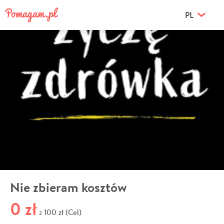
PL
Nie zbieram kosztów
0 zł
100 zł (Cel)
z