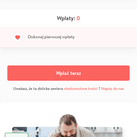
Wpłaty:
0
Dokonaj pierwszej wpłaty
Wpłać teraz
Uważasz, że ta zbiórka zawiera
niedozwolone treści
?
Napisz do nas