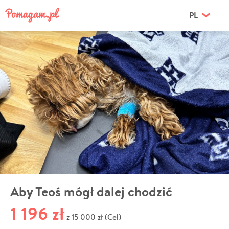
PL
Aby Teoś mógł dalej chodzić
1 196 zł
15 000 zł (Cel)
z