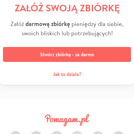
ZAŁÓŻ SWOJĄ ZBIÓRKĘ
Załóż
darmową zbiórkę
pieniędzy dla siebie,
swoich bliskich lub potrzebujących!
Stwórz zbiórkę - za darmo
Jak to działa?
Facebook
Twitter
Instagram
LinkedIn
TikTok
Youtube