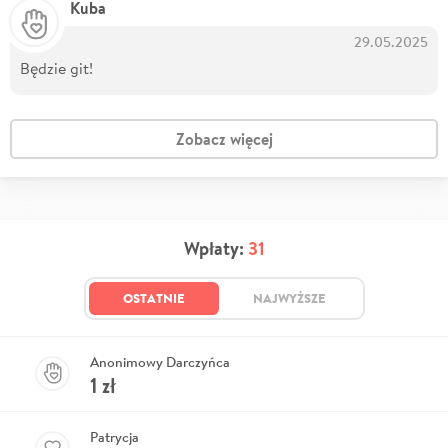
Kuba
29.05.2025
Będzie git!
Zobacz więcej
Wpłaty:
31
OSTATNIE
NAJWYŻSZE
Anonimowy Darczyńca
1
zł
Patrycja