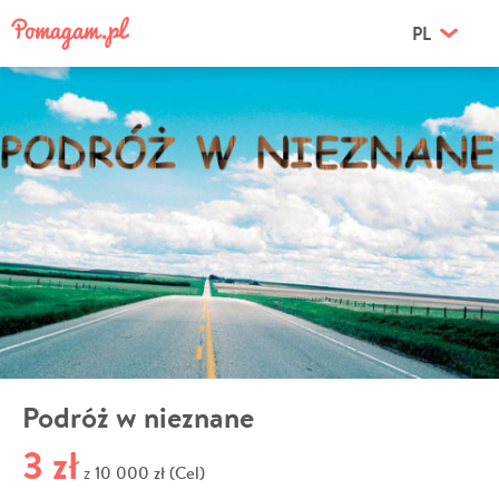
PL
Podróż w nieznane
3 zł
10 000 zł (Cel)
z