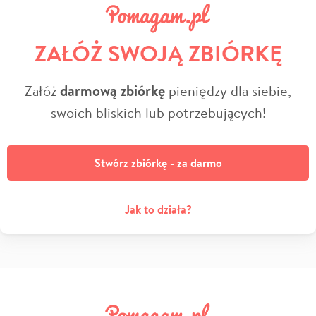
ZAŁÓŻ SWOJĄ ZBIÓRKĘ
Załóż
darmową zbiórkę
pieniędzy dla siebie,
swoich bliskich lub potrzebujących!
Stwórz zbiórkę - za darmo
Jak to działa?