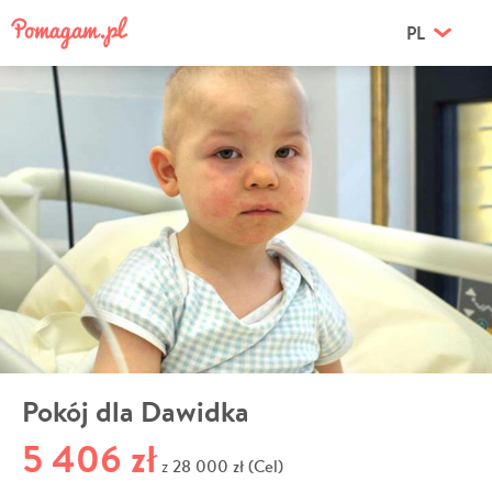
PL
Pokój dla Dawidka
5 406 zł
28 000 zł (Cel)
z