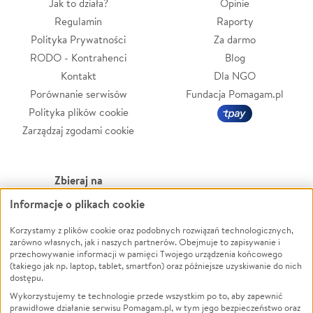
Jak to działa?
Opinie
Regulamin
Raporty
Polityka Prywatności
Za darmo
RODO - Kontrahenci
Blog
Kontakt
Dla NGO
Porównanie serwisów
Fundacja Pomagam.pl
Polityka plików cookie
Zarządzaj zgodami cookie
Zbieraj na
Informacje o plikach cookie
Leczenie
LGBTQ+
Zwierzęta
Powódź
Korzystamy z plików cookie oraz podobnych rozwiązań technologicznych,
zarówno własnych, jak i naszych partnerów. Obejmuje to zapisywanie i
Pożar
Wichura
przechowywanie informacji w pamięci Twojego urządzenia końcowego
(takiego jak np. laptop, tablet, smartfon) oraz późniejsze uzyskiwanie do nich
Ukraina
NGO
dostępu.
Sport
Religia
Wykorzystujemy te technologie przede wszystkim po to, aby zapewnić
Pomoc Finansowa
Edukacja
prawidłowe działanie serwisu Pomagam.pl, w tym jego bezpieczeństwo oraz