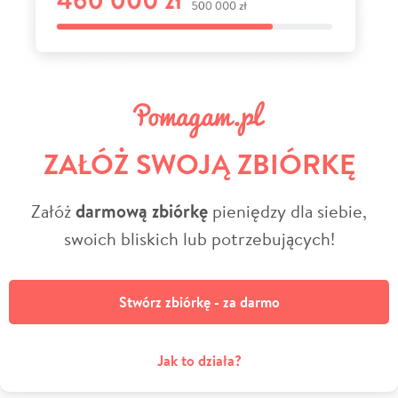
ZAŁÓŻ SWOJĄ ZBIÓRKĘ
Załóż
darmową zbiórkę
pieniędzy dla siebie,
swoich bliskich lub potrzebujących!
Stwórz zbiórkę - za darmo
Jak to działa?