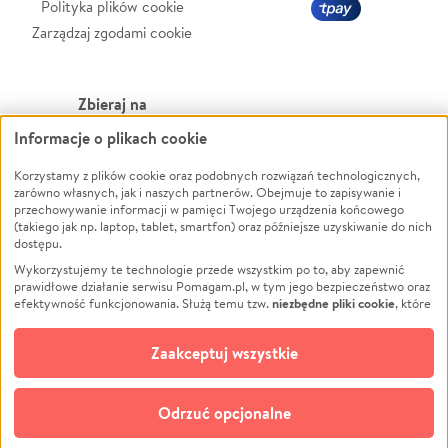
Polityka plików cookie
Zarządzaj zgodami cookie
Zbieraj na
Informacje o plikach cookie
Leczenie
LGBTQ+
Zwierzęta
Powódź
Korzystamy z plików cookie oraz podobnych rozwiązań technologicznych,
zarówno własnych, jak i naszych partnerów. Obejmuje to zapisywanie i
Pożar
Wichura
przechowywanie informacji w pamięci Twojego urządzenia końcowego
(takiego jak np. laptop, tablet, smartfon) oraz późniejsze uzyskiwanie do nich
Ukraina
NGO
dostępu.
Sport
Religia
Wykorzystujemy te technologie przede wszystkim po to, aby zapewnić
Pomoc Finansowa
Edukacja
prawidłowe działanie serwisu Pomagam.pl, w tym jego bezpieczeństwo oraz
niezbędne pliki cookie
efektywność funkcjonowania. Służą temu tzw.
, które
Projekty
Podróż
pozostają zawsze aktywne.
Dowiedz się więcej
Pogrzeb
Impreza
opcjonalnych plików cookie
Dodatkowo, używamy
oraz podobnych
Zaakceptuj wszystkie
Społeczność lokalna
Ochrona środowiska
technologii do celów analitycznych i retargetingowych. Możesz wyrazić
zgodę na ich stosowanie lub jej odmówić. W dowolnym momencie masz
Kultura
Biznes
możliwość zmiany swoich preferencji na stronie „Zarządzaj zgodami cookie”,
Odrzuć opcjonalne
Polski
do której link znajdziesz w stopce serwisu Pomagam.pl. Opcjonalne pliki
cookie wykorzystywane są w następujących celach: