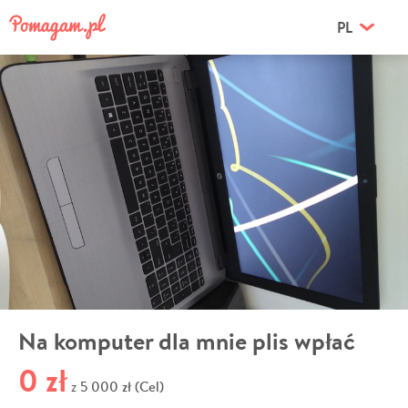
PL
Na komputer dla mnie plis wpłać
0 zł
5 000 zł (Cel)
z