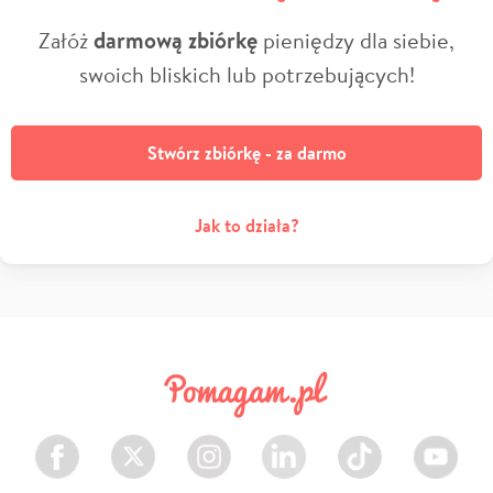
Załóż
darmową zbiórkę
pieniędzy dla siebie,
swoich bliskich lub potrzebujących!
Stwórz zbiórkę - za darmo
Jak to działa?
Facebook
Twitter
Instagram
LinkedIn
TikTok
Youtube