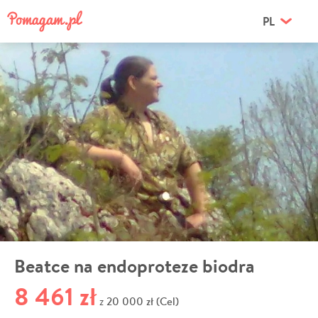
PL
Beatce na endoproteze biodra
8 461 zł
20 000 zł (Cel)
z