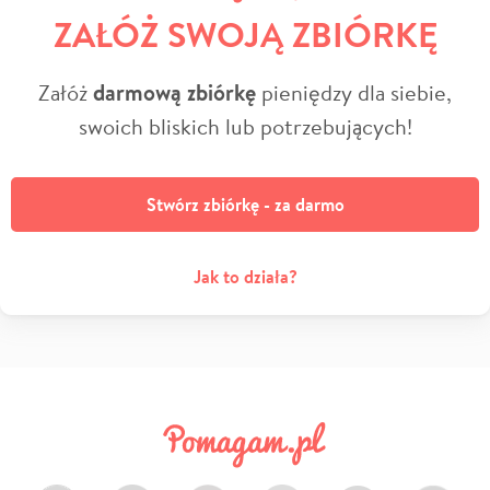
ZAŁÓŻ SWOJĄ ZBIÓRKĘ
Załóż
darmową zbiórkę
pieniędzy dla siebie,
swoich bliskich lub potrzebujących!
Stwórz zbiórkę - za darmo
Jak to działa?