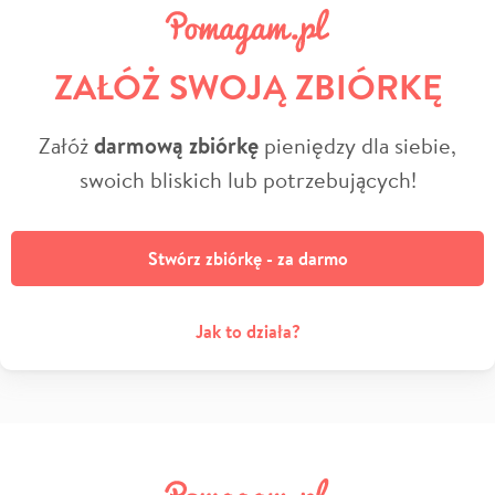
ZAŁÓŻ SWOJĄ ZBIÓRKĘ
Załóż
darmową zbiórkę
pieniędzy dla siebie,
swoich bliskich lub potrzebujących!
Stwórz zbiórkę - za darmo
Jak to działa?