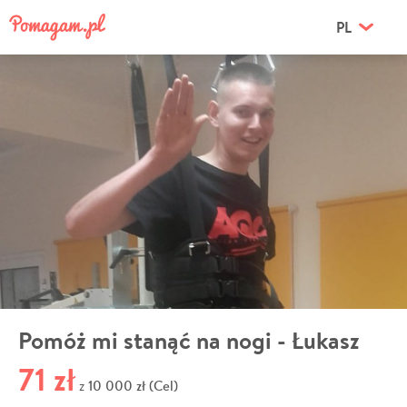
PL
Pomóż mi stanąć na nogi - Łukasz
71 zł
10 000 zł (Cel)
z