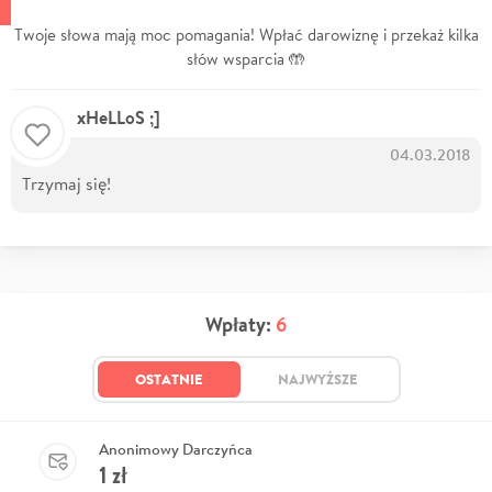
Twoje słowa mają moc pomagania! Wpłać darowiznę i przekaż kilka
słów wsparcia 🤲
xHeLLoS ;]
04.03.2018
Trzymaj się!
Wpłaty:
6
OSTATNIE
NAJWYŻSZE
Anonimowy Darczyńca
1
zł