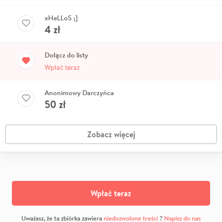
xHeLLoS ;]
4
zł
Dołącz do listy
Wpłać teraz
Anonimowy Darczyńca
50
zł
Zobacz więcej
Wpłać teraz
Uważasz, że ta zbiórka zawiera
niedozwolone treści
?
Napisz do nas