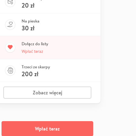
20
zł
Na pieska
30
zł
Dołącz do listy
Wpłać teraz
Trzeci ze skarpy
200
zł
Zobacz więcej
Wpłać teraz