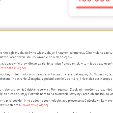
?
echnologicznych, zarówno własnych, jak i naszych partnerów. Obejmuje to zapis
macje
O nas
Zbieraj n
artfon) oraz późniejsze uzyskiwanie do nich dostępu.
 aby zapewnić prawidłowe działanie serwisu Pomagam.pl, w tym jego bezpieczeń
działa?
Opinie
Leczenie
Dowiedz się więcej
min
Raporty
Zwierzęta
odobnych technologii do celów analitycznych i retargetingowych. Możesz wyrazi
ncji na stronie „Zarządzaj zgodami cookie”, do której link znajdziesz w stopce
ka Prywatności
Za darmo
Pożar
 Kontrahenci
Blog
Ukraina
ch, aby usprawniać działanie serwisu Pomagam.pl. Dzięki nim możemy zrozumieć, j
t
Dla NGO
Sport
ak się po nim poruszają. Pozwala nam to na tworzenie statystyk oraz ich analizę, co w
anie serwisów
Fundacja Pomagam.pl
Pomoc Fi
jemy pliki cookie i inne podobne technologie, aby prezentować użytkownikom okr
rwisie zbiórek.
Dowiedz się więcej
a plików cookie
Projekty
zaj zgodami cookie
Pogrzeb