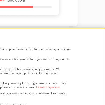
ywanie i przechowywanie informacji w pamięci Twojego
a
stwo oraz efektywność funkcjonowania. Służą temu tzw.
LGBTQ+
Powódź
ć zgodę na ich stosowanie lub jej odmówić. W
 serwisu Pomagam.pl. Opcjonalne pliki cookie
Wichura
NGO
ak użytkownicy korzystają z naszego serwisu – skąd
Religia
spiera dalszy rozwój serwisu.
Dowiedz się więcej
nansowa
Edukacja
eślone, w tym spersonalizowane komunikaty i treści
Podróż
Impreza