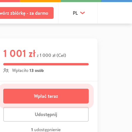
wórz zbiórkę - za darmo
PL
1 001 zł
1 000 zł (Cel)
z
13 osób
Wpłaciło
Wpłać teraz
Udostępnij
1
udostępnienie