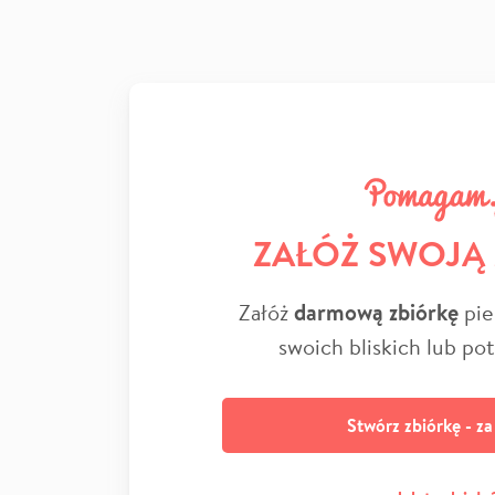
ZAŁÓŻ SWOJĄ
Załóż
darmową zbiórkę
pie
swoich bliskich lub po
Stwórz zbiórkę - z