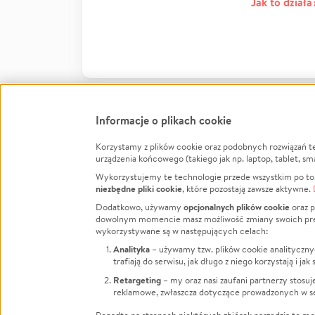
Jak to działa
Informacje o plikach cookie
Korzystamy z plików cookie oraz podobnych rozwiązań t
Infor
urządzenia końcowego (takiego jak np. laptop, tablet, sm
Wykorzystujemy te technologie przede wszystkim po to,
Jak to 
niezbędne pliki cookie
, które pozostają zawsze aktywne.
Facebook
Twitter
Instagram
Regula
opcjonalnych plików cookie
Dodatkowo, używamy
oraz p
dowolnym momencie masz możliwość zmiany swoich prefere
Polity
LinkedIn
TikTok
Youtube
wykorzystywane są w następujących celach:
RODO -
Analityka
– używamy tzw. plików cookie analityczny
Kontak
trafiają do serwisu, jak długo z niego korzystają i j
Porówn
Retargeting
– my oraz nasi zaufani partnerzy stosu
reklamowe, zwłaszcza dotyczące prowadzonych w se
Polityk
Zarząd