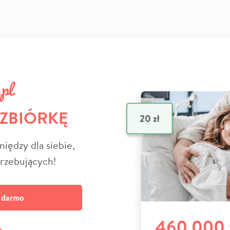
 ZBIÓRKĘ
niędzy dla siebie,
trzebujących!
a darmo