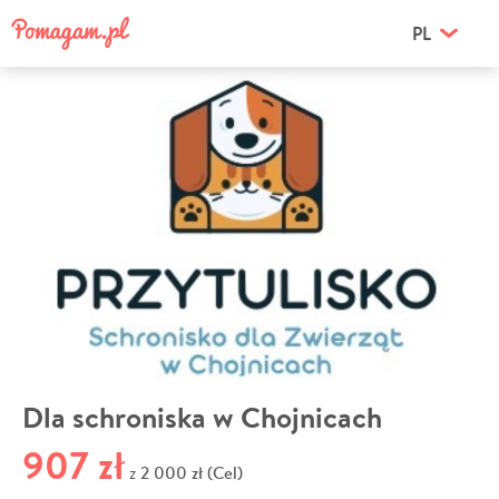
PL
Dla schroniska w Chojnicach
907 zł
2 000 zł (Cel)
z