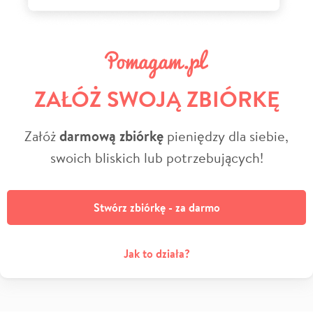
ZAŁÓŻ SWOJĄ ZBIÓRKĘ
Załóż
darmową zbiórkę
pieniędzy dla siebie,
swoich bliskich lub potrzebujących!
Stwórz zbiórkę - za darmo
Jak to działa?