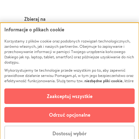
Zbieraj na
Informacje o plikach cookie
Leczenie
LGBTQ+
Zwierzęta
Powódź
Korzystamy z plików cookie oraz podobnych rozwiązań technologicznych,
zarówno własnych, jak i naszych partnerów. Obejmuje to zapisywanie i
Pożar
Wichura
przechowywanie informacji w pamięci Twojego urządzenia końcowego
(takiego jak np. laptop, tablet, smartfon) oraz późniejsze uzyskiwanie do nich
Ukraina
NGO
dostępu.
Sport
Religia
Wykorzystujemy te technologie przede wszystkim po to, aby zapewnić
Pomoc Finansowa
Edukacja
prawidłowe działanie serwisu Pomagam.pl, w tym jego bezpieczeństwo oraz
niezbędne pliki cookie
efektywność funkcjonowania. Służą temu tzw.
, które
Projekty
Podróż
pozostają zawsze aktywne.
Dowiedz się więcej
Pogrzeb
Impreza
opcjonalnych plików cookie
Dodatkowo, używamy
oraz podobnych
Zaakceptuj wszystkie
Społeczność lokalna
Ochrona środowiska
technologii do celów analitycznych i retargetingowych. Możesz wyrazić
zgodę na ich stosowanie lub jej odmówić. W dowolnym momencie masz
Kultura
Biznes
możliwość zmiany swoich preferencji na stronie „Zarządzaj zgodami cookie”,
Odrzuć opcjonalne
Polski
do której link znajdziesz w stopce serwisu Pomagam.pl. Opcjonalne pliki
cookie wykorzystywane są w następujących celach:
© CROWDING SP. Z O.O.
Analityka
– używamy tzw. plików cookie analitycznych, aby usprawniać
Dostosuj wybór
działanie serwisu Pomagam.pl. Dzięki nim możemy zrozumieć, jak