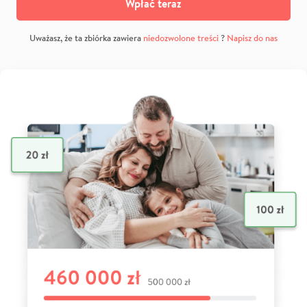
Wpłać teraz
Uważasz, że ta zbiórka zawiera
niedozwolone treści
?
Napisz do nas