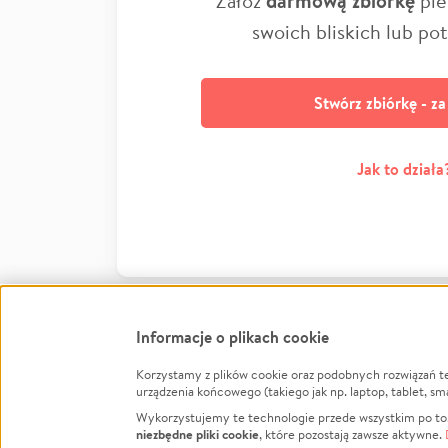
Załóż
darmową zbiórkę
pie
swoich bliskich lub po
Stwórz zbiórkę - z
Jak to działa
Informacje o plikach cookie
Korzystamy z plików cookie oraz podobnych rozwiązań t
Infor
urządzenia końcowego (takiego jak np. laptop, tablet, sm
Wykorzystujemy te technologie przede wszystkim po to,
Jak to 
niezbędne pliki cookie
, które pozostają zawsze aktywne.
Facebook
Twitter
Instagram