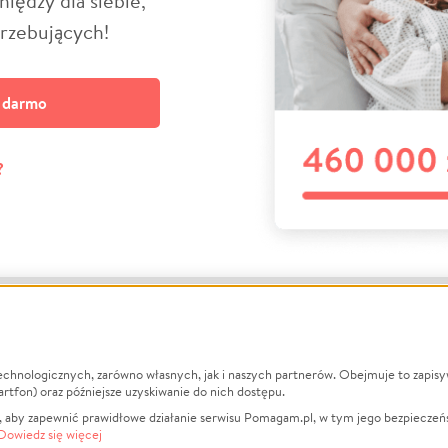
niędzy dla siebie,
trzebujących!
a darmo
?
echnologicznych, zarówno własnych, jak i naszych partnerów. Obejmuje to zapis
macje
O nas
Zbieraj n
artfon) oraz późniejsze uzyskiwanie do nich dostępu.
 aby zapewnić prawidłowe działanie serwisu Pomagam.pl, w tym jego bezpieczeń
działa?
Opinie
Leczenie
Dowiedz się więcej