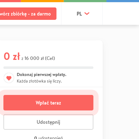
wórz zbiórkę - za darmo
PL
0 zł
16 000 zł (Cel)
z
Dokonaj pierwszej wpłaty.
Każda złotówka się liczy.
Wpłać teraz
Udostępnij
0
udostępnień