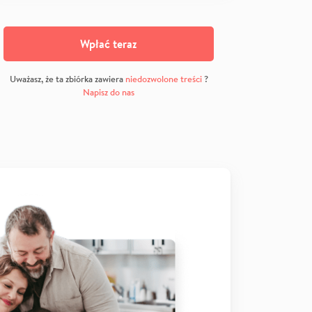
Wpłać teraz
Uważasz, że ta zbiórka zawiera
niedozwolone treści
?
Napisz do nas