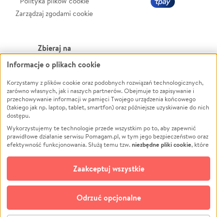
Polityka plików cookie
Zarządzaj zgodami cookie
Zbieraj na
Informacje o plikach cookie
Leczenie
LGBTQ+
Zwierzęta
Powódź
Korzystamy z plików cookie oraz podobnych rozwiązań technologicznych,
zarówno własnych, jak i naszych partnerów. Obejmuje to zapisywanie i
Pożar
Wichura
przechowywanie informacji w pamięci Twojego urządzenia końcowego
(takiego jak np. laptop, tablet, smartfon) oraz późniejsze uzyskiwanie do nich
Ukraina
NGO
dostępu.
Sport
Religia
Wykorzystujemy te technologie przede wszystkim po to, aby zapewnić
Pomoc Finansowa
Edukacja
prawidłowe działanie serwisu Pomagam.pl, w tym jego bezpieczeństwo oraz
niezbędne pliki cookie
efektywność funkcjonowania. Służą temu tzw.
, które
Projekty
Podróż
pozostają zawsze aktywne.
Dowiedz się więcej
Pogrzeb
Impreza
opcjonalnych plików cookie
Dodatkowo, używamy
oraz podobnych
Zaakceptuj wszystkie
Społeczność lokalna
Ochrona środowiska
technologii do celów analitycznych i retargetingowych. Możesz wyrazić
zgodę na ich stosowanie lub jej odmówić. W dowolnym momencie masz
Kultura
Biznes
możliwość zmiany swoich preferencji na stronie „Zarządzaj zgodami cookie”,
Odrzuć opcjonalne
Polski
do której link znajdziesz w stopce serwisu Pomagam.pl. Opcjonalne pliki
cookie wykorzystywane są w następujących celach: