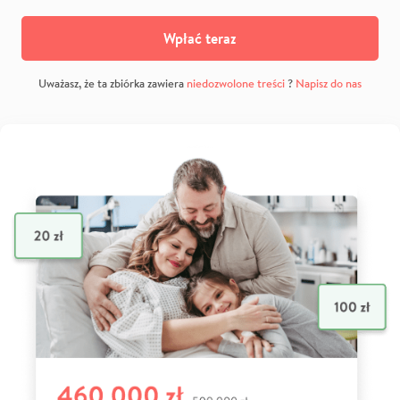
Wpłać teraz
Uważasz, że ta zbiórka zawiera
niedozwolone treści
?
Napisz do nas