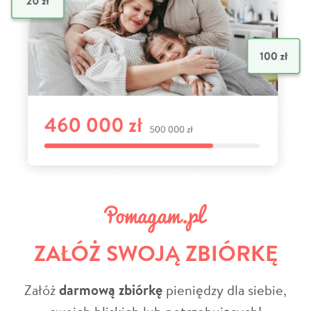
ZAŁÓŻ SWOJĄ ZBIÓRKĘ
Załóż
darmową zbiórkę
pieniędzy dla siebie,
swoich bliskich lub potrzebujących!