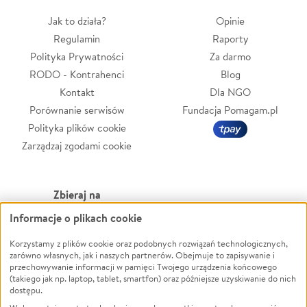
Jak to działa?
Opinie
Regulamin
Raporty
Polityka Prywatności
Za darmo
RODO - Kontrahenci
Blog
Kontakt
Dla NGO
Porównanie serwisów
Fundacja Pomagam.pl
Polityka plików cookie
Zarządzaj zgodami cookie
Zbieraj na
Informacje o plikach cookie
Leczenie
LGBTQ+
Zwierzęta
Powódź
Korzystamy z plików cookie oraz podobnych rozwiązań technologicznych,
zarówno własnych, jak i naszych partnerów. Obejmuje to zapisywanie i
Pożar
Wichura
przechowywanie informacji w pamięci Twojego urządzenia końcowego
(takiego jak np. laptop, tablet, smartfon) oraz późniejsze uzyskiwanie do nich
Ukraina
NGO
dostępu.
Sport
Religia