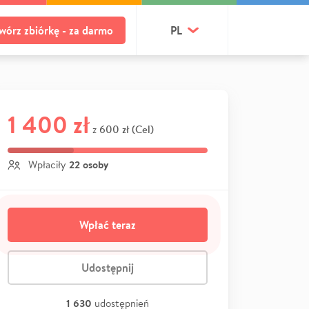
wórz zbiórkę - za darmo
PL
1 400 zł
600 zł (Cel)
z
22 osoby
Wpłaciły
Wpłać teraz
Udostępnij
1 630
udostępnień