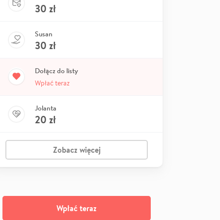
30
zł
Susan
30
zł
Dołącz do listy
Wpłać teraz
Jolanta
20
zł
Zobacz więcej
Wpłać teraz