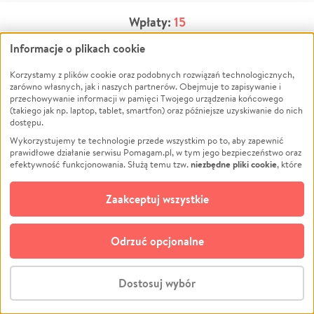
Wpłaty:
15
Informacje o plikach cookie
OSTATNIE
NAJWYŻSZE
Korzystamy z plików cookie oraz podobnych rozwiązań technologicznych,
zarówno własnych, jak i naszych partnerów. Obejmuje to zapisywanie i
przechowywanie informacji w pamięci Twojego urządzenia końcowego
Marlena
(takiego jak np. laptop, tablet, smartfon) oraz późniejsze uzyskiwanie do nich
20
zł
dostępu.
Wykorzystujemy te technologie przede wszystkim po to, aby zapewnić
prawidłowe działanie serwisu Pomagam.pl, w tym jego bezpieczeństwo oraz
Anonimowy Darczyńca
niezbędne pliki cookie
efektywność funkcjonowania. Służą temu tzw.
, które
20
zł
pozostają zawsze aktywne.
Dowiedz się więcej
opcjonalnych plików cookie
Dodatkowo, używamy
oraz podobnych
Zaakceptuj wszystkie
Dołącz do listy
technologii do celów analitycznych i retargetingowych. Możesz wyrazić
zgodę na ich stosowanie lub jej odmówić. W dowolnym momencie masz
Wpłać teraz
możliwość zmiany swoich preferencji na stronie „Zarządzaj zgodami cookie”,
Odrzuć opcjonalne
do której link znajdziesz w stopce serwisu Pomagam.pl. Opcjonalne pliki
cookie wykorzystywane są w następujących celach:
Gosia
Analityka
– używamy tzw. plików cookie analitycznych, aby usprawniać
87
zł
Dostosuj wybór
działanie serwisu Pomagam.pl. Dzięki nim możemy zrozumieć, jak
użytkownicy korzystają z naszego serwisu – skąd trafiają do serwisu, jak
Stwórz zbiórkę - za darmo
długo z niego korzystają i jak się po nim poruszają. Pozwala nam to na