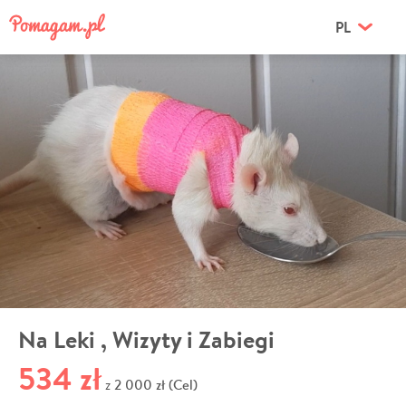
PL
Na Leki , Wizyty i Zabiegi
534 zł
2 000 zł (Cel)
z