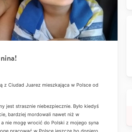
nina!
ką z Ciudad Juarez mieszkająca w Polsce od
my jest strasznie niebezpiecznie. Było kiedyś
cie, bardziej mordowali nawet niż w
 a nie mogę wrocić do Polski z mojego syna
e mogę pracować w Polsce jeszcze bo dopiero