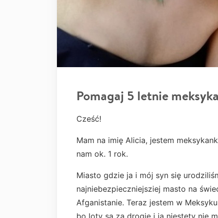
Pomagaj 5 letnie meksyka
Cześć!
Mam na imię Alicia, jestem meksykan
nam ok. 1 rok.
Miasto gdzie ja i mój syn się urodziliś
najniebezpieczniejsziej masto na świe
Afganistanie. Teraz jestem w Meksyku
bo loty są za drogie i ja niestety ni