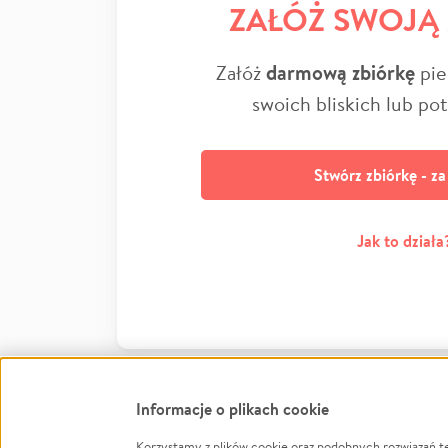
ZAŁÓŻ SWOJĄ
Załóż
darmową zbiórkę
pie
swoich bliskich lub po
Stwórz zbiórkę - z
Jak to działa
Informacje o plikach cookie
Korzystamy z plików cookie oraz podobnych rozwiązań t