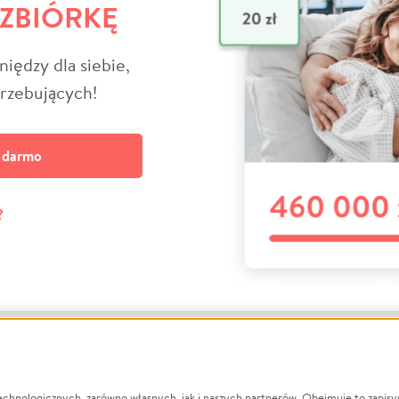
 ZBIÓRKĘ
niędzy dla siebie,
trzebujących!
a darmo
?
echnologicznych, zarówno własnych, jak i naszych partnerów. Obejmuje to zapis