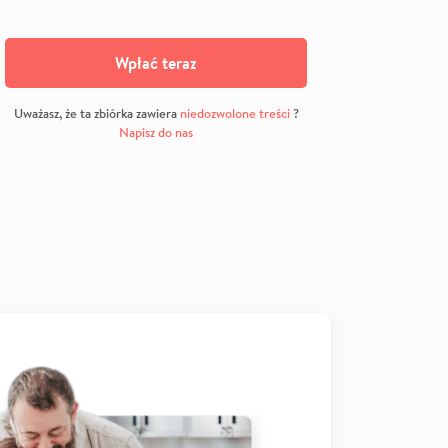
Wpłać teraz
Uważasz, że ta zbiórka zawiera
niedozwolone treści
?
Napisz do nas