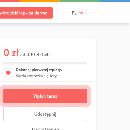
wórz zbiórkę - za darmo
PL
0 zł
3 000 zł (Cel)
z
Dokonaj pierwszej wpłaty.
Każda złotówka się liczy.
Wpłać teraz
Udostępnij
0
udostępnień