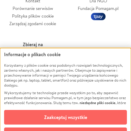
Kontakt
Dla NGO
Porównanie serwisów
Fundacja Pomagam.pl
Polityka plików cookie
Zarządzaj zgodami cookie
Zbieraj na
Informacje o plikach cookie
Leczenie
LGBTQ+
Zwierzęta
Powódź
Korzystamy z plików cookie oraz podobnych rozwiązań technologicznych,
zarówno własnych, jak i naszych partnerów. Obejmuje to zapisywanie i
Pożar
Wichura
przechowywanie informacji w pamięci Twojego urządzenia końcowego
(takiego jak np. laptop, tablet, smartfon) oraz późniejsze uzyskiwanie do nich
Ukraina
NGO
dostępu.
Sport
Religia
Wykorzystujemy te technologie przede wszystkim po to, aby zapewnić
Pomoc Finansowa
Edukacja
prawidłowe działanie serwisu Pomagam.pl, w tym jego bezpieczeństwo oraz
niezbędne pliki cookie
efektywność funkcjonowania. Służą temu tzw.
, które
Projekty
Podróż
pozostają zawsze aktywne.
Dowiedz się więcej
Pogrzeb
Impreza
opcjonalnych plików cookie
Dodatkowo, używamy
oraz podobnych
Zaakceptuj wszystkie
Społeczność lokalna
Ochrona środowiska
technologii do celów analitycznych i retargetingowych. Możesz wyrazić
zgodę na ich stosowanie lub jej odmówić. W dowolnym momencie masz
Kultura
Biznes
możliwość zmiany swoich preferencji na stronie „Zarządzaj zgodami cookie”,