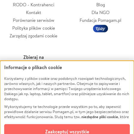
RODO - Kontrahenci
Blog
Kontakt
Dla NGO
Porównanie serwisów
Fundacja Pomagam.pl
Polityka plików cookie
Zarządzaj zgodami cookie
Zbieraj na
Informacje o plikach cookie
Leczenie
LGBTQ+
Zwierzęta
Powódź
Korzystamy z plików cookie oraz podobnych rozwiązań technologicznych,
zarówno własnych, jak i naszych partnerów. Obejmuje to zapisywanie i
Pożar
Wichura
przechowywanie informacji w pamięci Twojego urządzenia końcowego
(takiego jak np. laptop, tablet, smartfon) oraz późniejsze uzyskiwanie do nich
Ukraina
NGO
dostępu.
Sport
Religia
Wykorzystujemy te technologie przede wszystkim po to, aby zapewnić
Pomoc Finansowa
Edukacja
prawidłowe działanie serwisu Pomagam.pl, w tym jego bezpieczeństwo oraz
niezbędne pliki cookie
efektywność funkcjonowania. Służą temu tzw.
, które
Projekty
Podróż
pozostają zawsze aktywne.
Dowiedz się więcej
Pogrzeb
Impreza
opcjonalnych plików cookie
Dodatkowo, używamy
oraz podobnych
Zaakceptuj wszystkie
Społeczność lokalna
Ochrona środowiska