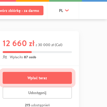
wórz zbiórkę - za darmo
PL
12 660 zł
30 000 zł (Cel)
z
87 osób
Wpłaciło
Wpłać teraz
Udostępnij
215
udostępnień