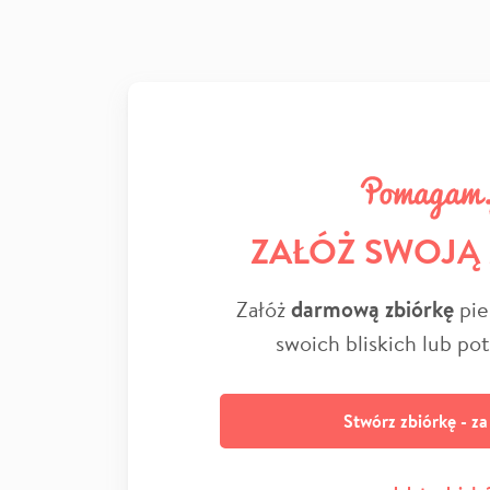
ZAŁÓŻ SWOJĄ
Załóż
darmową zbiórkę
pie
swoich bliskich lub po
Stwórz zbiórkę - z