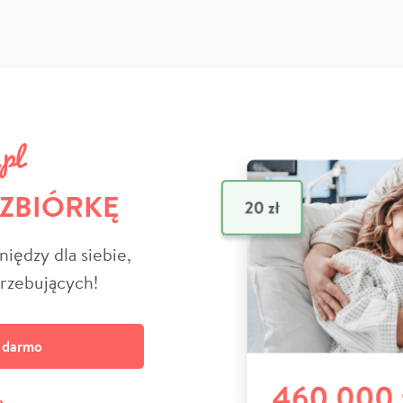
 ZBIÓRKĘ
niędzy dla siebie,
trzebujących!
a darmo