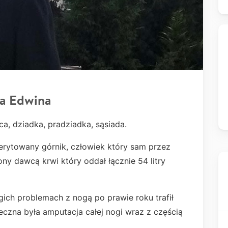
la Edwina
ca, dziadka, pradziadka, sąsiada.
erytowany górnik, człowiek który sam przez
ony dawcą krwi który oddał łącznie 54 litry
ich problemach z nogą po prawie roku trafił
ieczna była amputacja całej nogi wraz z częścią