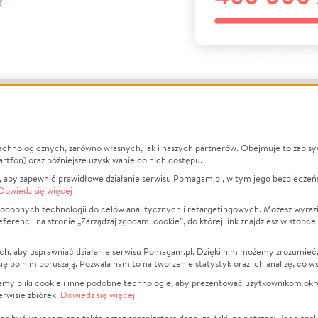
?
echnologicznych, zarówno własnych, jak i naszych partnerów. Obejmuje to zapis
macje
O nas
Zbieraj n
artfon) oraz późniejsze uzyskiwanie do nich dostępu.
 aby zapewnić prawidłowe działanie serwisu Pomagam.pl, w tym jego bezpieczeń
działa?
Opinie
Leczenie
Dowiedz się więcej
min
Raporty
Zwierzęta
odobnych technologii do celów analitycznych i retargetingowych. Możesz wyrazi
ncji na stronie „Zarządzaj zgodami cookie”, do której link znajdziesz w stopce
ka Prywatności
Za darmo
Pożar
 Kontrahenci
Blog
Ukraina
ch, aby usprawniać działanie serwisu Pomagam.pl. Dzięki nim możemy zrozumieć, j
t
Dla NGO
Sport
ak się po nim poruszają. Pozwala nam to na tworzenie statystyk oraz ich analizę, co w
anie serwisów
Fundacja Pomagam.pl
Pomoc Fi
jemy pliki cookie i inne podobne technologie, aby prezentować użytkownikom okr
rwisie zbiórek.
Dowiedz się więcej
a plików cookie
Projekty
zaj zgodami cookie
Pogrzeb