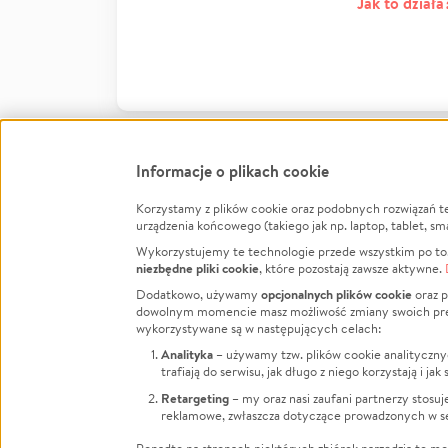
Jak to działa
Informacje o plikach cookie
Korzystamy z plików cookie oraz podobnych rozwiązań t
Infor
urządzenia końcowego (takiego jak np. laptop, tablet, sm
Wykorzystujemy te technologie przede wszystkim po to,
Jak to 
niezbędne pliki cookie
, które pozostają zawsze aktywne.
Facebook
Twitter
Instagram
Regula
opcjonalnych plików cookie
Dodatkowo, używamy
oraz p
dowolnym momencie masz możliwość zmiany swoich prefere
Polity
LinkedIn
TikTok
Youtube
wykorzystywane są w następujących celach:
RODO -
Analityka
– używamy tzw. plików cookie analityczny
Kontak
trafiają do serwisu, jak długo z niego korzystają i j
Porówn
Retargeting
– my oraz nasi zaufani partnerzy stosu
reklamowe, zwłaszcza dotyczące prowadzonych w se
Polityk
Zarząd