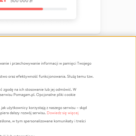
ywanie i przechowywanie informacji w pamięci Twojego
a
stwo oraz efektywność funkcjonowania. Służą temu tzw.
LGBTQ+
Powódź
ć zgodę na ich stosowanie lub jej odmówić. W
 serwisu Pomagam.pl. Opcjonalne pliki cookie
Wichura
NGO
ak użytkownicy korzystają z naszego serwisu – skąd
Religia
spiera dalszy rozwój serwisu.
Dowiedz się więcej
nansowa
Edukacja
eślone, w tym spersonalizowane komunikaty i treści
Podróż
Impreza