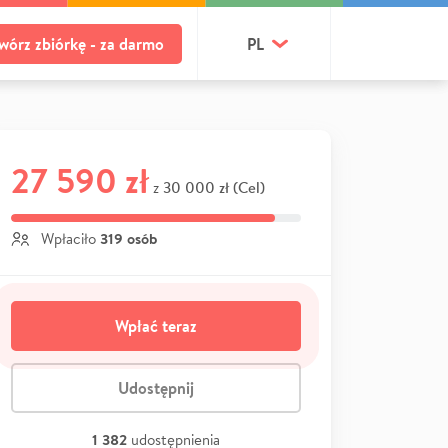
wórz zbiórkę - za darmo
PL
27 590 zł
30 000 zł (Cel)
z
319 osób
Wpłaciło
Wpłać teraz
Udostępnij
1 382
udostępnienia