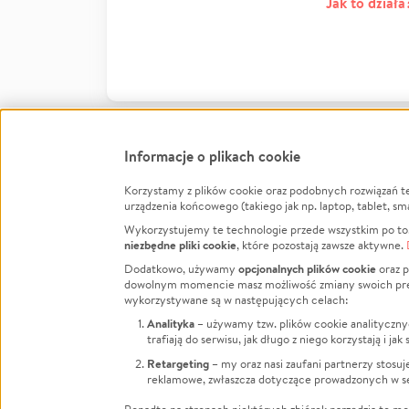
Jak to działa
Informacje o plikach cookie
Korzystamy z plików cookie oraz podobnych rozwiązań t
Infor
urządzenia końcowego (takiego jak np. laptop, tablet, sm
Wykorzystujemy te technologie przede wszystkim po to,
Jak to 
niezbędne pliki cookie
, które pozostają zawsze aktywne.
Facebook
Twitter
Instagram
Regula
opcjonalnych plików cookie
Dodatkowo, używamy
oraz p
dowolnym momencie masz możliwość zmiany swoich prefere
Polity
LinkedIn
TikTok
Youtube
wykorzystywane są w następujących celach:
RODO -
Analityka
– używamy tzw. plików cookie analityczny
Kontak
trafiają do serwisu, jak długo z niego korzystają i j
Porówn
Retargeting
– my oraz nasi zaufani partnerzy stosu
reklamowe, zwłaszcza dotyczące prowadzonych w se
Polityk
Zarząd