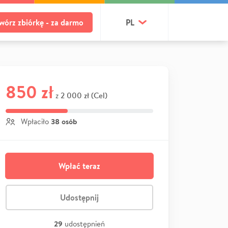
wórz zbiórkę - za darmo
PL
850 zł
2 000 zł (Cel)
z
38 osób
Wpłaciło
Wpłać teraz
Udostępnij
29
udostępnień