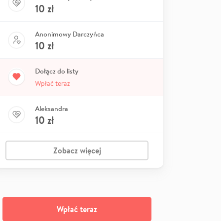
10
zł
Anonimowy Darczyńca
10
zł
Dołącz do listy
Wpłać teraz
Aleksandra
10
zł
Zobacz więcej
Wpłać teraz