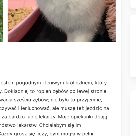
 Jestem pogodnym i leniwym króliczkiem, który
 Dokładniej to ropień zębów po lewej stronie
ania sześciu zębów; nie było to przyjemne,
oczywać i leniuchować, ale muszę też jeździć na
e za bardzo lubię lekarzy. Moje opiekunki dbają
nóstwo lekarstw. Chciałabym się im
żdy grosz się liczy, bym mogła w pełni