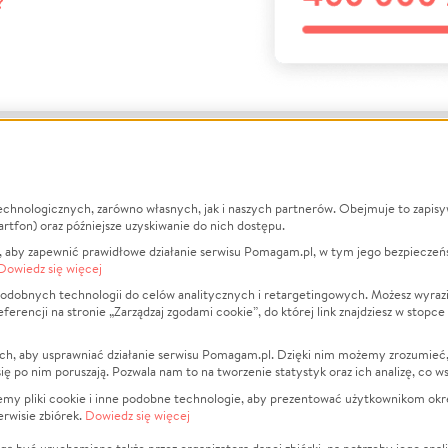
?
echnologicznych, zarówno własnych, jak i naszych partnerów. Obejmuje to zapis
macje
O nas
Zbieraj n
artfon) oraz późniejsze uzyskiwanie do nich dostępu.
 aby zapewnić prawidłowe działanie serwisu Pomagam.pl, w tym jego bezpieczeń
działa?
Opinie
Leczenie
Dowiedz się więcej
min
Raporty
Zwierzęta
odobnych technologii do celów analitycznych i retargetingowych. Możesz wyrazi
ncji na stronie „Zarządzaj zgodami cookie”, do której link znajdziesz w stopce
ka Prywatności
Za darmo
Pożar
 Kontrahenci
Blog
Ukraina
ch, aby usprawniać działanie serwisu Pomagam.pl. Dzięki nim możemy zrozumieć, j
t
Dla NGO
Sport
ak się po nim poruszają. Pozwala nam to na tworzenie statystyk oraz ich analizę, co w
anie serwisów
Fundacja Pomagam.pl
Pomoc Fi
jemy pliki cookie i inne podobne technologie, aby prezentować użytkownikom okr
rwisie zbiórek.
Dowiedz się więcej
a plików cookie
Projekty
zaj zgodami cookie
Pogrzeb