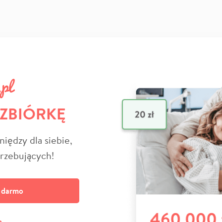
 ZBIÓRKĘ
niędzy dla siebie,
trzebujących!
a darmo