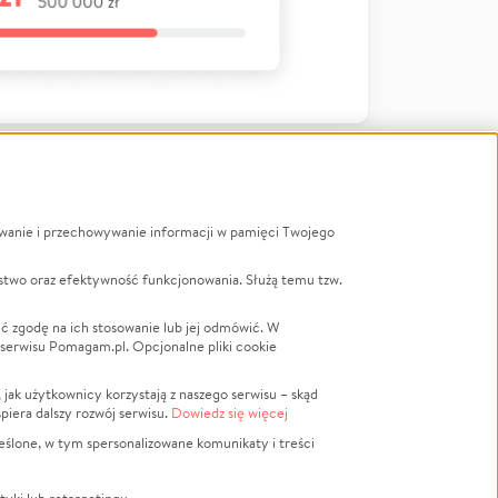
ywanie i przechowywanie informacji w pamięci Twojego
a
stwo oraz efektywność funkcjonowania. Służą temu tzw.
LGBTQ+
Powódź
ć zgodę na ich stosowanie lub jej odmówić. W
 serwisu Pomagam.pl. Opcjonalne pliki cookie
Wichura
NGO
ak użytkownicy korzystają z naszego serwisu – skąd
Religia
spiera dalszy rozwój serwisu.
Dowiedz się więcej
nansowa
Edukacja
eślone, w tym spersonalizowane komunikaty i treści
Podróż
Impreza