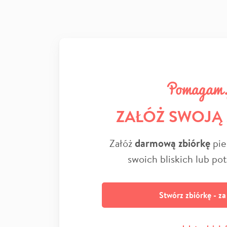
ZAŁÓŻ SWOJĄ
Załóż
darmową zbiórkę
pie
swoich bliskich lub po
Stwórz zbiórkę - z