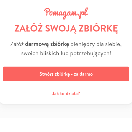
ZAŁÓŻ SWOJĄ ZBIÓRKĘ
Załóż
darmową zbiórkę
pieniędzy dla siebie,
swoich bliskich lub potrzebujących!
Stwórz zbiórkę - za darmo
Jak to działa?