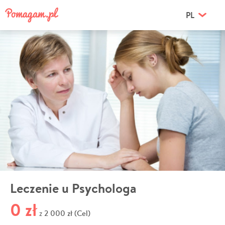
PL
Leczenie u Psychologa
0 zł
2 000 zł (Cel)
z