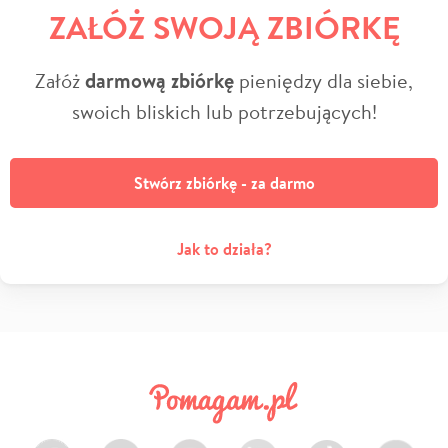
ZAŁÓŻ SWOJĄ ZBIÓRKĘ
Załóż
darmową zbiórkę
pieniędzy dla siebie,
swoich bliskich lub potrzebujących!
Stwórz zbiórkę - za darmo
Jak to działa?
Facebook
Twitter
Instagram
LinkedIn
TikTok
Youtube