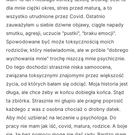
dla mnie ciężki okres, stres przed maturą, a to
wszystko utrudnione przez Covid. Ostatnio
zauważyłam u siebie dziwne objawy, ciągle napady
smutku, agresji, uczucie "pustki", "braku emocji".
Spowodowane być może toksycznością moich
rodziców, który nieświadomie, ale w próbie "dobrego
wychowania mnie" trochę niszczą mnie psychicznie.
Do tego dochodzi strasznie niska samoocena,
związana toksycznymi znajomymi przez większość
życia, od których bałam się odciąć. Moja historia jest
długa, ale chce żeby w końcu dobiegła końca. Stąd
ta zbiórka. Strasznie mi głupio ale pragnę poprosić
każdego z was z osobna chociaż o drobny datek.
Aby móc uzbierać na leczenie u psychologa. Do
pracy nie mam jak iść, covid, matura, rodzice. A boje
się, że bez pomocy mogę nie dać rady. Bardzo mam