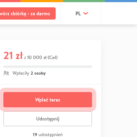
wórz zbiórkę - za darmo
PL
21 zł
10 000 zł (Cel)
z
2 osoby
Wpłaciły
Wpłać teraz
Udostępnij
19
udostępnień