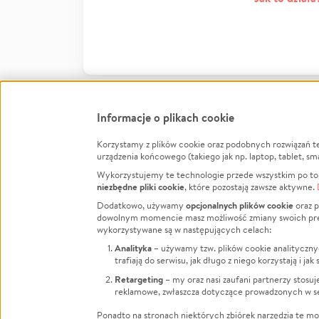
Informacje o plikach cookie
Korzystamy z plików cookie oraz podobnych rozwiązań t
Infor
urządzenia końcowego (takiego jak np. laptop, tablet, sm
Wykorzystujemy te technologie przede wszystkim po to,
Jak to 
niezbędne pliki cookie
, które pozostają zawsze aktywne.
Facebook
Twitter
Instagram
Regula
opcjonalnych plików cookie
Dodatkowo, używamy
oraz p
dowolnym momencie masz możliwość zmiany swoich prefere
Polity
LinkedIn
TikTok
Youtube
wykorzystywane są w następujących celach:
RODO -
Analityka
– używamy tzw. plików cookie analityczny
Kontak
trafiają do serwisu, jak długo z niego korzystają i j
Porówn
Retargeting
– my oraz nasi zaufani partnerzy stosu
reklamowe, zwłaszcza dotyczące prowadzonych w se
Polityk
Zarząd
Ponadto na stronach niektórych zbiórek narzędzia te mog