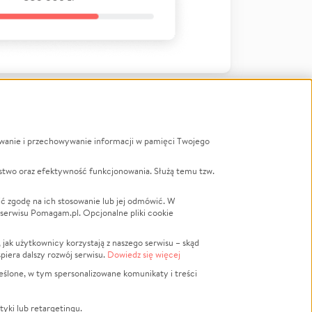
ywanie i przechowywanie informacji w pamięci Twojego
a
stwo oraz efektywność funkcjonowania. Służą temu tzw.
LGBTQ+
Powódź
ć zgodę na ich stosowanie lub jej odmówić. W
 serwisu Pomagam.pl. Opcjonalne pliki cookie
Wichura
NGO
ak użytkownicy korzystają z naszego serwisu – skąd
Religia
spiera dalszy rozwój serwisu.
Dowiedz się więcej
nansowa
Edukacja
eślone, w tym spersonalizowane komunikaty i treści
Podróż
Impreza
tyki lub retargetingu.