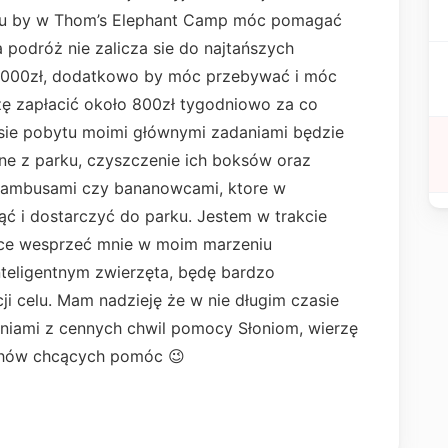
zasu by w Thom’s Elephant Camp móc pomagać
a podróż nie zalicza sie do najtańszych
 3000zł, dodatkowo by móc przebywać i móc
zę zapłacić około 800zł tygodniowo za co
asie pobytu moimi głównymi zadaniami będzie
ne z parku, czyszczenie ich boksów oraz
 bambusami czy bananowcami, ktore w
ąć i dostarczyć do parku. Jestem w trakcie
chce wesprzeć mnie w moim marzeniu
teligentnym zwierzęta, będę bardzo
i celu. Mam nadzieję że w nie długim czasie
eniami z cennych chwil pomocy Słoniom, wierzę
uchów chcących pomóc 😉