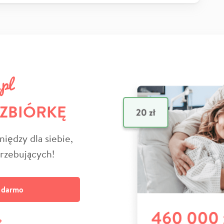
 ZBIÓRKĘ
niędzy dla siebie,
trzebujących!
a darmo
?