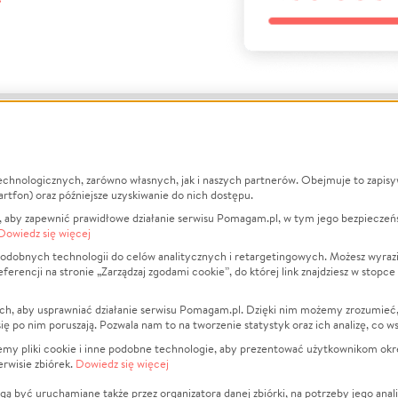
echnologicznych, zarówno własnych, jak i naszych partnerów. Obejmuje to zapis
macje
O nas
Zbieraj n
artfon) oraz późniejsze uzyskiwanie do nich dostępu.
 aby zapewnić prawidłowe działanie serwisu Pomagam.pl, w tym jego bezpieczeń
działa?
Opinie
Leczenie
Dowiedz się więcej
min
Raporty
Zwierzęta
odobnych technologii do celów analitycznych i retargetingowych. Możesz wyrazi
ncji na stronie „Zarządzaj zgodami cookie”, do której link znajdziesz w stopce
ka Prywatności
Za darmo
Pożar
 Kontrahenci
Blog
Ukraina
ch, aby usprawniać działanie serwisu Pomagam.pl. Dzięki nim możemy zrozumieć, j
t
Dla NGO
Sport
ak się po nim poruszają. Pozwala nam to na tworzenie statystyk oraz ich analizę, co w
anie serwisów
Fundacja Pomagam.pl
Pomoc Fi
jemy pliki cookie i inne podobne technologie, aby prezentować użytkownikom okr
rwisie zbiórek.
Dowiedz się więcej
a plików cookie
Projekty
zaj zgodami cookie
Pogrzeb
ą być uruchamiane także przez organizatora danej zbiórki, na potrzeby jego anali