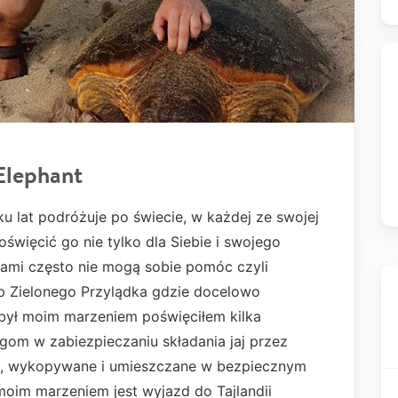
Elephant
ku lat podróżuje po świecie, w każdej ze swojej
święcić go nie tylko dla Siebie i swojego
sami często nie mogą sobie pomóc czyli
sp Zielonego Przylądka gdzie docelowo
 był moim marzeniem poświęciłem kilka
m w zabiezpieczaniu składania jaj przez
one, wykopywane i umieszczane w bezpiecznym
moim marzeniem jest wyjazd do Tajlandii