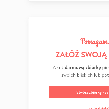
ZAŁÓŻ SWOJĄ
Załóż
darmową zbiórkę
pie
swoich bliskich lub po
Stwórz zbiórkę - z
Jak to działa