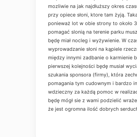
mozliwie na jak najdłuższy okres c
przy opiece słoni, ktore tam żyją. Tak
ponieważ lot w obie strony to około
pomagać slonią na terenie parku mus
będę miał nocleg i wyżywienie. W cz
wyprowadzanie słoni na kąpiele rzecz
między innymi zadbanie o karmienie
pierwszej kolejności będę musiał wyci
szukania sponsora (firmy), która ze
pomagania tym cudownym i bardzo in
wdzieczny za każdą pomoc w realizacj
będę mógł sie z wami podzielić wraż
że jest ogromna ilość dobrych serd