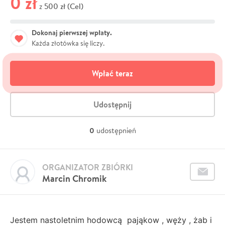
0 zł
500 zł (Cel)
z
Dokonaj pierwszej wpłaty.
Każda złotówka się liczy.
Wpłać teraz
Udostępnij
0
udostępnień
ORGANIZATOR ZBIÓRKI
Marcin Chromik
Jestem nastoletnim hodowcą pająkow , węży , żab i