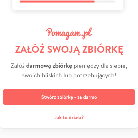
ZAŁÓŻ SWOJĄ ZBIÓRKĘ
Załóż
darmową zbiórkę
pieniędzy dla siebie,
swoich bliskich lub potrzebujących!
Stwórz zbiórkę - za darmo
Jak to działa?