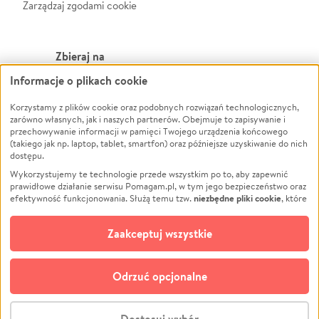
Zarządzaj zgodami cookie
Zbieraj na
Informacje o plikach cookie
Leczenie
LGBTQ+
Zwierzęta
Powódź
Korzystamy z plików cookie oraz podobnych rozwiązań technologicznych,
zarówno własnych, jak i naszych partnerów. Obejmuje to zapisywanie i
Pożar
Wichura
przechowywanie informacji w pamięci Twojego urządzenia końcowego
(takiego jak np. laptop, tablet, smartfon) oraz późniejsze uzyskiwanie do nich
Ukraina
NGO
dostępu.
Sport
Religia
Wykorzystujemy te technologie przede wszystkim po to, aby zapewnić
Pomoc Finansowa
Edukacja
prawidłowe działanie serwisu Pomagam.pl, w tym jego bezpieczeństwo oraz
niezbędne pliki cookie
efektywność funkcjonowania. Służą temu tzw.
, które
Projekty
Podróż
pozostają zawsze aktywne.
Dowiedz się więcej
Pogrzeb
Impreza
opcjonalnych plików cookie
Dodatkowo, używamy
oraz podobnych
Zaakceptuj wszystkie
Społeczność lokalna
Ochrona środowiska
technologii do celów analitycznych i retargetingowych. Możesz wyrazić
zgodę na ich stosowanie lub jej odmówić. W dowolnym momencie masz
Kultura
Biznes
możliwość zmiany swoich preferencji na stronie „Zarządzaj zgodami cookie”,
Odrzuć opcjonalne
Polski
do której link znajdziesz w stopce serwisu Pomagam.pl. Opcjonalne pliki
cookie wykorzystywane są w następujących celach:
© CROWDING SP. Z O.O.
Analityka
– używamy tzw. plików cookie analitycznych, aby usprawniać
Dostosuj wybór