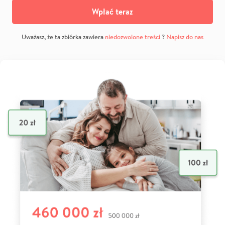
Wpłać teraz
Uważasz, że ta zbiórka zawiera
niedozwolone treści
?
Napisz do nas