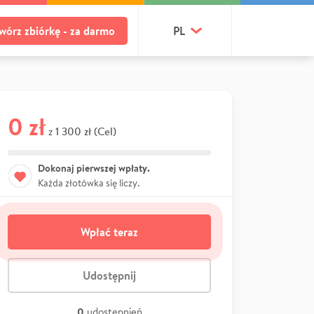
wórz zbiórkę - za darmo
PL
0 zł
1 300 zł (Cel)
z
Dokonaj pierwszej wpłaty.
Każda złotówka się liczy.
Wpłać teraz
Udostępnij
0
udostępnień