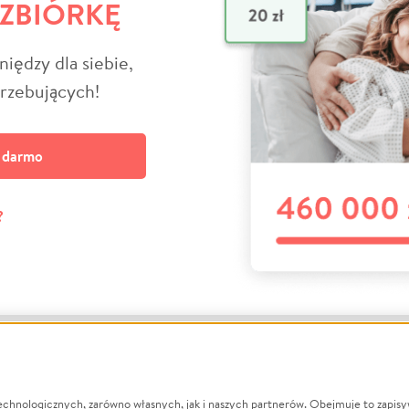
 ZBIÓRKĘ
niędzy dla siebie,
trzebujących!
a darmo
?
echnologicznych, zarówno własnych, jak i naszych partnerów. Obejmuje to zapis