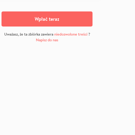
Wpłać teraz
Uważasz, że ta zbiórka zawiera
niedozwolone treści
?
Napisz do nas